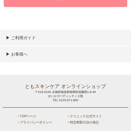
▶︎ ご利用ガイド
ご利用ガイド
決済／配送／送料について
取り扱い商品一覧
顧客情報の取扱について
特定商取引法の表記
▶︎ お客様へ
新規会員登録
MYページ
買い物カゴ
よくあるご質問
メールが届かないお客様へ
お問い合わせ
ともスキンケア オンラインショップ
〒619-0240 京都府相楽郡精華町祝園西1-9-46
せいかガーデンシティ２階
TEL.0120-971-960
‣ TOPページ
‣ クリニック公式サイト
‣ プライバシーポリシー
‣ 特定商取引法の表記