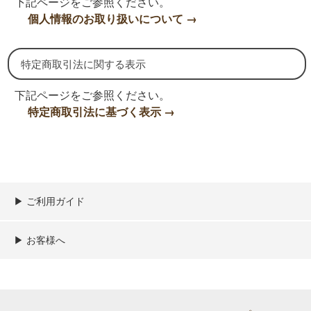
下記ページをご参照ください。
個人情報のお取り扱いについて →
特定商取引法に関する表示
下記ページをご参照ください。
特定商取引法に基づく表示 →
▶︎ ご利用ガイド
ご利用ガイド
決済／配送／送料について
取り扱い商品一覧
顧客情報の取扱について
特定商取引法の表記
▶︎ お客様へ
新規会員登録
MYページ
買い物カゴ
よくあるご質問
メールが届かないお客様へ
お問い合わせ