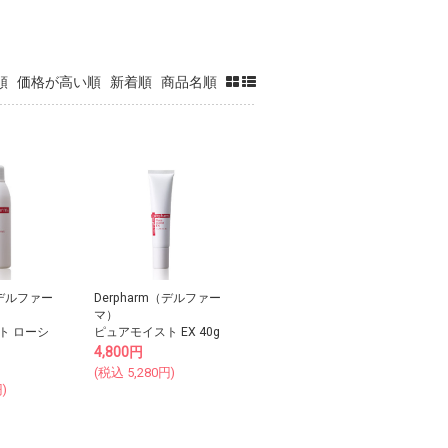
順
価格が高い順
新着順
商品名順
（デルファー
Derpharm（デルファー
マ）
ト ローシ
ピュアモイスト EX 40g
4,800
円
(税込
5,280
円)
)