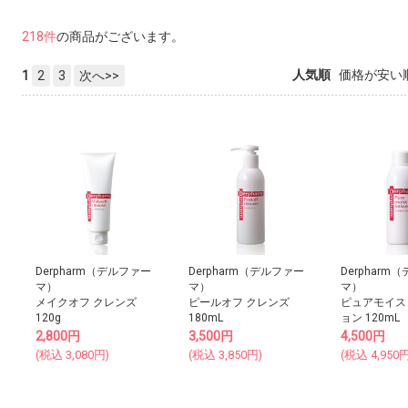
218件
の商品がございます。
人気順
価格が安い
1
2
3
次へ>>
Derpharm（デルファー
Derpharm（デルファー
Derpharm
マ）
マ）
マ）
メイクオフ クレンズ
ピールオフ クレンズ
ピュアモイス
120g
180mL
ョン 120mL
2,800
円
3,500
円
4,500
円
(税込
3,080
円)
(税込
3,850
円)
(税込
4,950
円