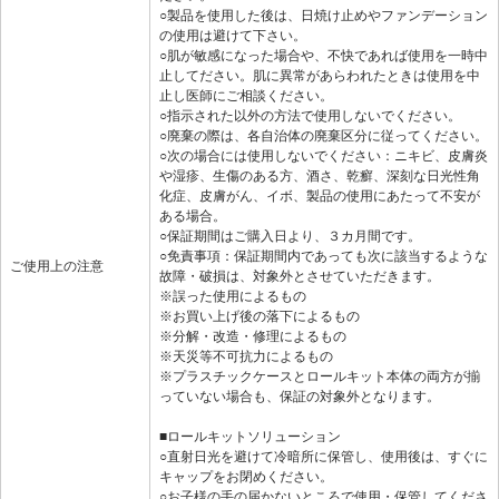
○製品を使用した後は、日焼け止めやファンデーション
の使用は避けて下さい。
○肌が敏感になった場合や、不快であれば使用を一時中
止してださい。肌に異常があらわれたときは使用を中
止し医師にご相談ください。
○指示された以外の方法で使用しないでください。
○廃棄の際は、各自治体の廃棄区分に従ってください。
○次の場合には使用しないでください：ニキビ、皮膚炎
や湿疹、生傷のある方、酒さ、乾癬、深刻な日光性角
化症、皮膚がん、イボ、製品の使用にあたって不安が
ある場合。
○保証期間はご購入日より、３カ月間です。
○免責事項：保証期間内であっても次に該当するような
ご使用上の注意
故障・破損は、対象外とさせていただきます。
※誤った使用によるもの
※お買い上げ後の落下によるもの
※分解・改造・修理によるもの
※天災等不可抗力によるもの
※プラスチックケースとロールキット本体の両方が揃
っていない場合も、保証の対象外となります。
■ロールキットソリューション
○直射日光を避けて冷暗所に保管し、使用後は、すぐに
キャップをお閉めください。
○お子様の手の届かないところで使用・保管してくださ