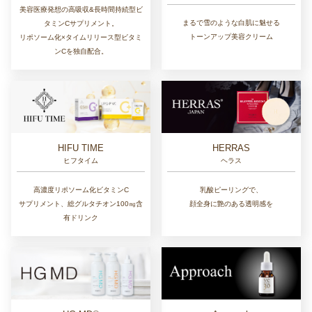
美容医療発想の高吸収&長時間持続型ビ
まるで雪のような白肌に魅せる
タミンCサプリメント。
トーンアップ美容クリーム
リポソーム化×タイムリリース型ビタミ
ンCを独自配合。
HIFU TIME
HERRAS
ヒフタイム
ヘラス
高濃度リポソーム化ビタミンC
乳酸ピーリングで、
サプリメント、総グルタチオン100㎎含
顔全身に艶のある透明感を
有ドリンク