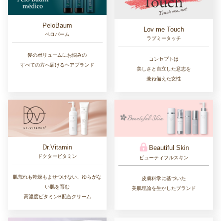
PeloBaum
Lov me Touch
ペロバーム
ラブミータッチ
髪のボリュームにお悩みの
コンセプトは
すべての方へ届けるヘアブランド
美しさと自立した意志を
兼ね備えた女性
Dr.Vitamin
Beautiful Skin
ドクタービタミン
ビューティフルスキン
肌荒れも乾燥もよせつけない、ゆらがな
皮膚科学に基づいた
い肌を育む
美肌理論を生かしたブランド
高濃度ビタミンB配合クリーム