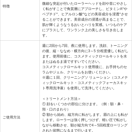
微細な突起が付いたローラーヘッドを顔や首にやさし
特徴
く転がすことで角質層にアプローチし、ビタミンA*や
ペプチド*、ヒアルロン酸*などの美容成分を浸透*させ
ることができます。美容成分の浸透が高まることで、
肌が輝くようなうるおいとハリを実感。いつものケア
にプラスして、ワンランク上の美しさを引き出しま
す。
週に2回から7回、夜に使用します。洗顔、トーニング
の後、縦・ななめ・横方向に3～5 分程度優しく転がし
ます。使用前後に、コスメティックロールキットを水
またはぬるま湯ですすいでください。
コスメティックロールキット使用後に、お手持ちのセ
ラムやジェル、クリームをお使いください。
※週に１回、クリーニングソ リューション（コスメテ
ィックロールキット・コスメティックフォーカスキッ
ト専用洗浄液）を使用して洗浄してください。
＜トリートメント方法＞
① 顔をいくつかの部位に分けます。（例：額・鼻・
頬・口のまわり）
② 額から始め、縦方向に転がします。眉の上にも転が
ご使用方法
します。ローラーは強く押しつけず、軽い圧で転がし
ながら移動させ、額が縦方向で4～5回程度ローリング
された状態になるまで行います。