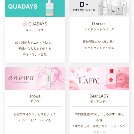
D series
QUADAYS
デオドラントシリーズ
キュアデイズ
長時間気になる臭い防ぐ
続く殺菌力でニオイを防ぐ、
デオドラントアイテム
子供から大人まで使える
デオドラント製品
Dear LADY.
anowa
ディアレディ
アノワ
専門医監修の“洗う・うるおす・整え
お顔のスキンケアと同じように
る”を
デリケートゾーンケアを
1本で叶える二層式デリケートゾーンケ
アオイル