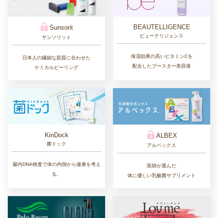
BEAUTELLIGENCE
Sunsorit
ビューテリジェンス
サンソリット
保湿効果の高いビタミンCを
日本人の繊細な肌質に合わせた
配合したブースター美容液
ケミカルピーリング
KinDock
ALBEX
菌ドック
アルベックス
腸内DNA検査で体の内側から健康を考え
医師が選んだ
る。
体に優しい乳酸菌サプリメント