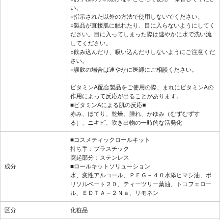
い。
○指示された以外の方法で使用しないでください。
○製品が直接肌に触れたり、目に入らないようにしてく
ださい。目に入ってしまった際は速やかに水で洗い流
してください。
○飲み込んだり、吸い込んだりしないようにご注意くだ
さい。
○誤飲の場合は速やかに医師にご相談ください。
ビタミンA配合製品をご使用の際、まれにビタミンAの
作用によって反応が出ることがあります。
■ビタミンAによる肌の反応■
赤み、ほてり、乾燥、腫れ、かゆみ（むずむずす
る）、ニキビ、吹き出物の一時的な活発化
■コスメティックロールキット
持ち手：プラスチック
突起部分：ステンレス
成分
■ロールキットソリューション
水、変性アルコール、ＰＥＧ－４０水添ヒマシ油、ポ
リソルベート２０、ティーツリー葉油、トコフェロー
ル、ＥＤＴＡ－２Ｎａ、リモネン
区分
化粧品