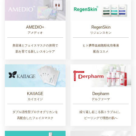
AMEDIO+
RegenSkin
アメディオ
リジェンスキン
美容液とフェイスマスクの併用で
ヒト臍帯血細胞順化培養液
肌を育てる新しいスキンケア
配合コスメ
KAIIAGE
Derpharm
カイエイジ
デルファーマ
ダブル活性型プロテオグリカンを
繰り返し起こる肌トラブルに。
高配合したフェイスマスク
ピーリングで理想の肌へ