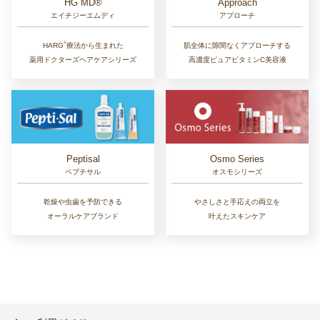
Approach
HG MD®
アプローチ
エイチジーエムディ
®︎
肌全体に隙間なくアプローチする
HARG
療法から生まれた
高濃度ピュアビタミンC美容液
薬用ドクターズヘアケアシリーズ
Osmo Series
Peptisal
オスモシリーズ
ペプチサル
やさしさと手応えの両立を
乾燥や虫歯を予防できる
叶えたスキンケア
オーラルケアブランド