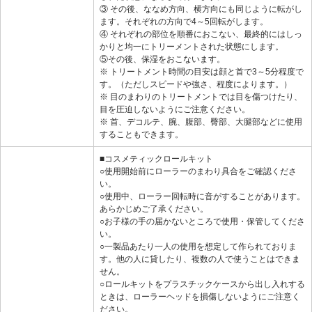
③ その後、ななめ方向、横方向にも同じように転がし
ます。それぞれの方向で4～5回転がします。
④ それぞれの部位を順番におこない、最終的にはしっ
かりと均一にトリーメントされた状態にします。
⑤その後、保湿をおこないます。
※ トリートメント時間の目安は顔と首で3～5分程度で
す。（ただしスピードや強さ、程度によります。）
※ 目のまわりのトリートメントでは目を傷つけたり、
目を圧迫しないようにご注意ください。
※ 首、デコルテ、腕、腹部、臀部、大腿部などに使用
することもできます。
■コスメティックロールキット
○使用開始前にローラーのまわり具合をご確認くださ
い。
○使用中、ローラー回転時に音がすることがあります。
あらかじめご了承ください。
○お子様の手の届かないところで使用・保管してくださ
い。
○一製品あたり一人の使用を想定して作られておりま
す。他の人に貸したり、複数の人で使うことはできま
せん。
○ロールキットをプラスチックケースから出し入れする
ときは、ローラーヘッドを損傷しないようにご注意く
ださい。