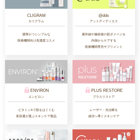
CLIGRAM
@dds
カリグラム
アットディディエス
濃厚かつシンプルな
紫外線や施術後の肌ダメージを
医療機関向け高濃度コスメ
内側からケアする
医療機関専売サプリメント
ENVIRON
PLUS RESTORE
エンビロン
プラスリストア
ビタミンAで肌をはぐくむ
レーザー・光治療を
美容通が選ぶスキンケア製品
成功へ導くスキンケア