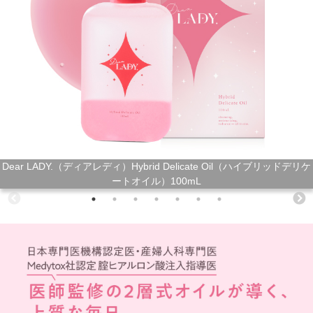
Dear LADY.（ディアレディ）Hybrid Delicate Oil（ハイブリッドデリケ
ートオイル）100mL