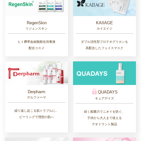
RegenSkin
KAIIAGE
リジェンスキン
カイエイジ
ヒト臍帯血細胞順化培養液
ダブル活性型プロテオグリカンを
配合コスメ
高配合したフェイスマスク
Derpharm
QUADAYS
デルファーマ
キュアデイズ
繰り返し起こる肌トラブルに。
続く殺菌力でニオイを防ぐ、
ピーリングで理想の肌へ
子供から大人まで使える
デオドラント製品