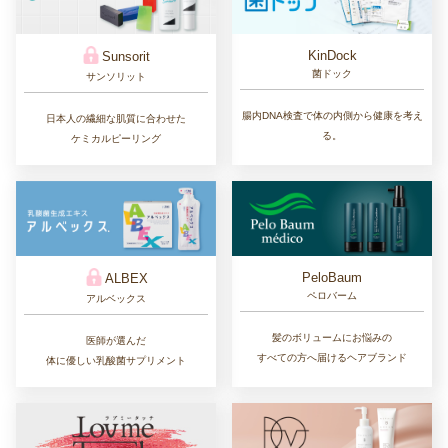
KinDock
Sunsorit
菌ドック
サンソリット
腸内DNA検査で体の内側から健康を考え
日本人の繊細な肌質に合わせた
る。
ケミカルピーリング
PeloBaum
ALBEX
ペロバーム
アルベックス
髪のボリュームにお悩みの
医師が選んだ
すべての方へ届けるヘアブランド
体に優しい乳酸菌サプリメント