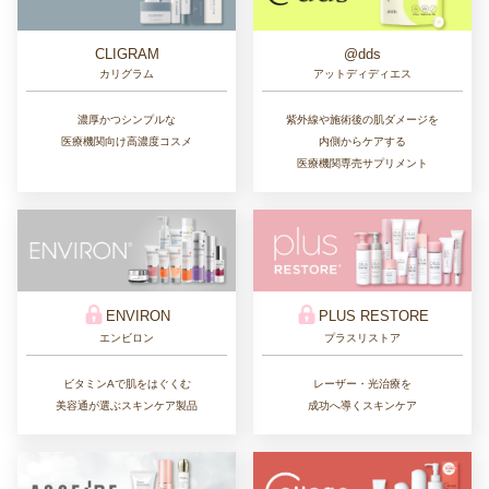
CLIGRAM
@dds
カリグラム
アットディディエス
濃厚かつシンプルな
紫外線や施術後の肌ダメージを
医療機関向け高濃度コスメ
内側からケアする
医療機関専売サプリメント
ENVIRON
PLUS RESTORE
エンビロン
プラスリストア
ビタミンAで肌をはぐくむ
レーザー・光治療を
美容通が選ぶスキンケア製品
成功へ導くスキンケア