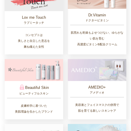
Dr.Vitamin
Lov me Touch
ドクタービタミン
ラブミータッチ
肌荒れも乾燥もよせつけない、ゆらがな
コンセプトは
い肌を育む
美しさと自立した意志を
高濃度ビタミンB配合クリーム
兼ね備えた女性
AMEDIO+
Beautiful Skin
アメディオ
ビューティフルスキン
美容液とフェイスマスクの併用で
皮膚科学に基づいた
肌を育てる新しいスキンケア
美肌理論を生かしたブランド