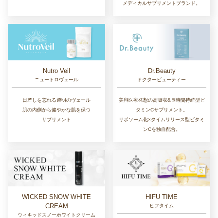
メディカルサプリメントブランド。
Nutro Veil
Dr.Beauty
ニュートロヴェール
ドクタービューティー
日差しを忘れる透明のヴェール
美容医療発想の高吸収&長時間持続型ビ
肌の内側から健やかな肌を保つ
タミンCサプリメント。
サプリメント
リポソーム化×タイムリリース型ビタミ
ンCを独自配合。
WICKED SNOW WHITE
HIFU TIME
CREAM
ヒフタイム
ウィキッドスノーホワイトクリーム