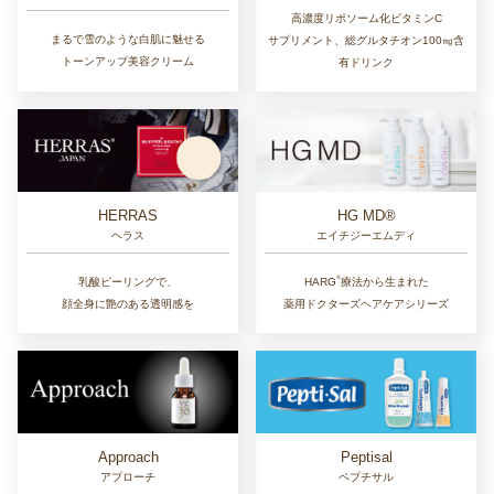
高濃度リポソーム化ビタミンC
まるで雪のような白肌に魅せる
サプリメント、総グルタチオン100㎎含
トーンアップ美容クリーム
有ドリンク
HERRAS
HG MD®
ヘラス
エイチジーエムディ
®︎
乳酸ピーリングで、
HARG
療法から生まれた
顔全身に艶のある透明感を
薬用ドクターズヘアケアシリーズ
Approach
Peptisal
アプローチ
ペプチサル