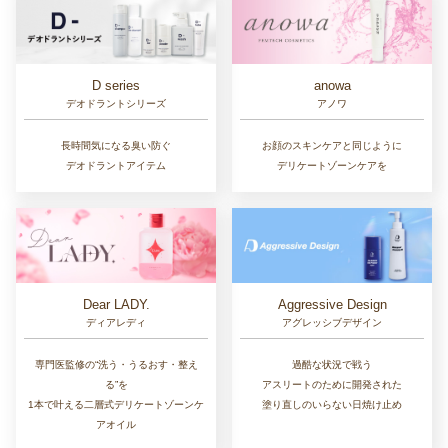
D series
anowa
デオドラントシリーズ
アノワ
長時間気になる臭い防ぐ
お顔のスキンケアと同じように
デオドラントアイテム
デリケートゾーンケアを
Dear LADY.
Aggressive Design
ディアレディ
アグレッシブデザイン
専門医監修の“洗う・うるおす・整え
過酷な状況で戦う
る”を
アスリートのために開発された
1本で叶える二層式デリケートゾーンケ
塗り直しのいらない日焼け止め
アオイル