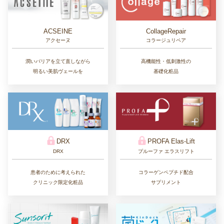
CollageRepair
ACSEINE
コラージュリペア
アクセーヌ
高機能性・低刺激性の
潤いバリアを立て直しながら
基礎化粧品
明るい美肌ヴェールを
DRX
PROFA Elas-Lift
DRX
プルーファ エラスリフト
患者のために考えられた
コラーゲンペプチド配合
クリニック限定化粧品
サプリメント