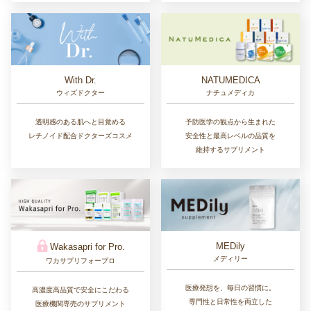
With Dr.
NATUMEDICA
ウィズドクター
ナチュメディカ
透明感のある肌へと目覚める
予防医学の観点から生まれた
レチノイド配合ドクターズコスメ
安全性と最高レベルの品質を
維持するサプリメント
MEDily
Wakasapri for Pro.
メディリー
ワカサプリフォープロ
医療発想を、毎日の習慣に。
高濃度高品質で安全にこだわる
専門性と日常性を両立した
医療機関専売のサプリメント