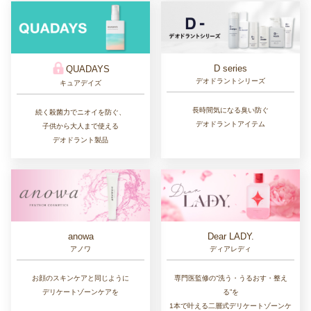
D series
QUADAYS
デオドラントシリーズ
キュアデイズ
長時間気になる臭い防ぐ
続く殺菌力でニオイを防ぐ、
デオドラントアイテム
子供から大人まで使える
デオドラント製品
Dear LADY.
anowa
ディアレディ
アノワ
専門医監修の“洗う・うるおす・整え
お顔のスキンケアと同じように
る”を
デリケートゾーンケアを
1本で叶える二層式デリケートゾーンケ