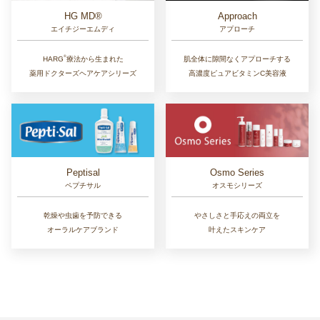
Approach
HG MD®
アプローチ
エイチジーエムディ
®︎
肌全体に隙間なくアプローチする
HARG
療法から生まれた
高濃度ピュアビタミンC美容液
薬用ドクターズヘアケアシリーズ
Osmo Series
Peptisal
オスモシリーズ
ペプチサル
やさしさと手応えの両立を
乾燥や虫歯を予防できる
叶えたスキンケア
オーラルケアブランド