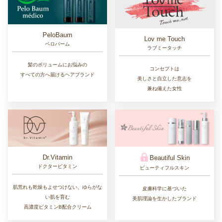
PeloBaum
Lov me Touch
ペロバーム
ラブミータッチ
髪のボリュームにお悩みの
コンセプトは
すべての方へ届けるヘアブランド
美しさと自立した意志を
兼ね備えた女性
Dr.Vitamin
Beautiful Skin
ドクタービタミン
ビューティフルスキン
肌荒れも乾燥もよせつけない、ゆらがな
皮膚科学に基づいた
い肌を育む
美肌理論を生かしたブランド
高濃度ビタミンB配合クリーム