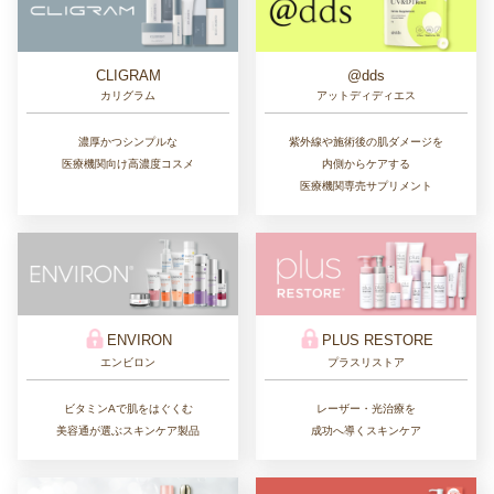
CLIGRAM
@dds
カリグラム
アットディディエス
濃厚かつシンプルな
紫外線や施術後の肌ダメージを
医療機関向け高濃度コスメ
内側からケアする
医療機関専売サプリメント
ENVIRON
PLUS RESTORE
エンビロン
プラスリストア
ビタミンAで肌をはぐくむ
レーザー・光治療を
美容通が選ぶスキンケア製品
成功へ導くスキンケア