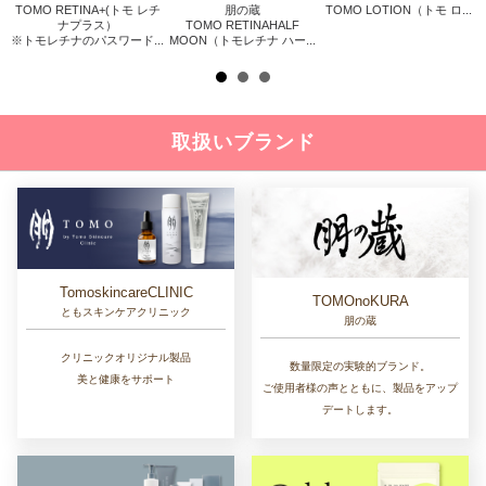
TOMO RETINA+(トモ レチ
朋の蔵
TOMO LOTION（トモ ロ...
リス
ナプラス）
TOMO RETINAHALF
※トモレチナのパスワード...
MOON（トモレチナ ハー...
取扱いブランド
TomoskincareCLINIC
TOMOnoKURA
ともスキンケアクリニック
朋の蔵
クリニックオリジナル製品
数量限定の実験的ブランド。
美と健康をサポート
ご使用者様の声とともに、製品をアップ
デートします。