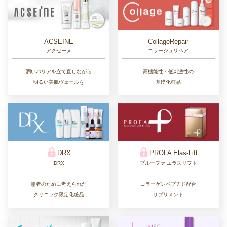
CollageRepair
ACSEINE
コラージュリペア
アクセーヌ
高機能性・低刺激性の
潤いバリアを立て直しながら
基礎化粧品
明るい美肌ヴェールを
DRX
PROFA Elas-Lift
DRX
プルーファ エラスリフト
患者のために考えられた
コラーゲンペプチド配合
クリニック限定化粧品
サプリメント