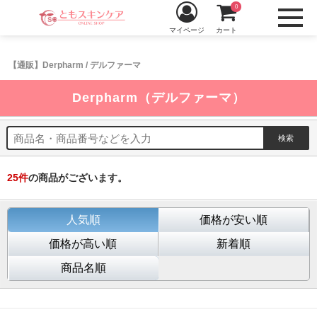
0
マイページ
カート
【通販】Derpharm / デルファーマ
Derpharm（デルファーマ）
25
件
の商品がございます。
人気順
価格が安い順
価格が高い順
新着順
商品名順