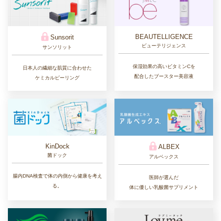
BEAUTELLIGENCE
Sunsorit
ビューテリジェンス
サンソリット
保湿効果の高いビタミンCを
日本人の繊細な肌質に合わせた
配合したブースター美容液
ケミカルピーリング
KinDock
ALBEX
菌ドック
アルベックス
腸内DNA検査で体の内側から健康を考え
医師が選んだ
る。
体に優しい乳酸菌サプリメント