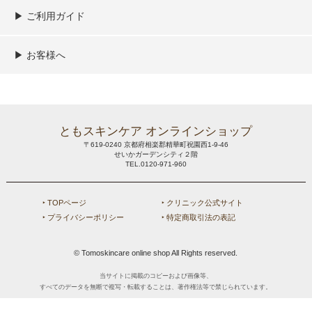
▶︎ ご利用ガイド
ご利用ガイド
決済／配送／送料について
取り扱い商品一覧
顧客情報の取扱について
特定商取引法の表記
▶︎ お客様へ
新規会員登録
MYページ
買い物カゴ
よくあるご質問
メールが届かないお客様へ
お問い合わせ
ともスキンケア オンラインショップ
〒619-0240 京都府相楽郡精華町祝園西1-9-46
せいかガーデンシティ２階
TEL.0120-971-960
‣ TOPページ
‣ クリニック公式サイト
‣ プライバシーポリシー
‣ 特定商取引法の表記
© Tomoskincare online shop All Rights reserved.
当サイトに掲載のコピーおよび画像等、
すべてのデータを無断で複写・転載することは、著作権法等で禁じられています。