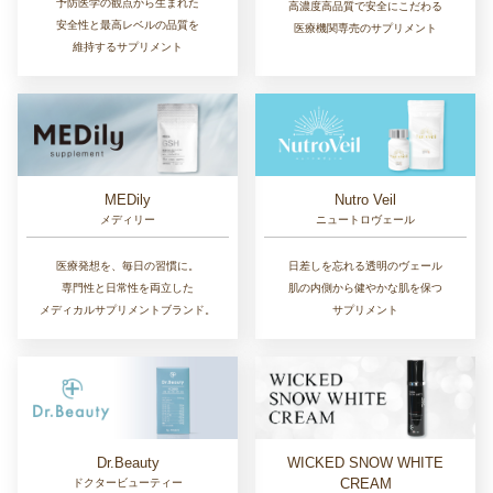
予防医学の観点から生まれた
高濃度高品質で安全にこだわる
安全性と最高レベルの品質を
医療機関専売のサプリメント
維持するサプリメント
MEDily
Nutro Veil
メディリー
ニュートロヴェール
医療発想を、毎日の習慣に。
日差しを忘れる透明のヴェール
専門性と日常性を両立した
肌の内側から健やかな肌を保つ
メディカルサプリメントブランド。
サプリメント
Dr.Beauty
WICKED SNOW WHITE
CREAM
ドクタービューティー