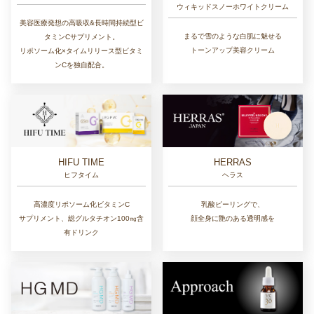
ウィキッドスノーホワイトクリーム
美容医療発想の高吸収&長時間持続型ビ
まるで雪のような白肌に魅せる
タミンCサプリメント。
トーンアップ美容クリーム
リポソーム化×タイムリリース型ビタミ
ンCを独自配合。
HIFU TIME
HERRAS
ヒフタイム
ヘラス
高濃度リポソーム化ビタミンC
乳酸ピーリングで、
サプリメント、総グルタチオン100㎎含
顔全身に艶のある透明感を
有ドリンク