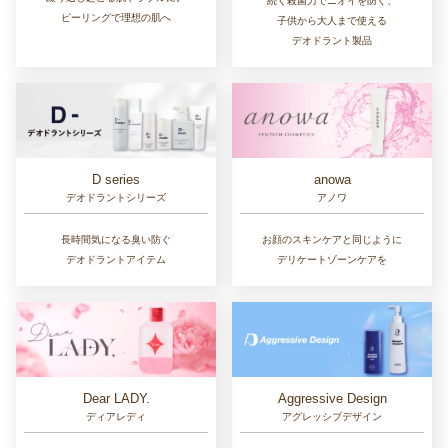
続く殺菌力でニオイを防ぐ、
ピーリングで理想の肌へ
子供から大人まで使える
デオドラント製品
D series
anowa
デオドラントシリーズ
アノワ
長時間気になる臭い防ぐ
お顔のスキンケアと同じように
デオドラントアイテム
デリケートゾーンケアを
Dear LADY.
Aggressive Design
ディアレディ
アグレッシブデザイン