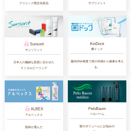
クリニック限定化粧品
サプリメント
KinDock
Sunsorit
菌ドック
サンソリット
腸内DNA検査で体の内側から健康を考え
日本人の繊細な肌質に合わせた
る。
ケミカルピーリング
PeloBaum
ALBEX
ペロバーム
アルベックス
髪のボリュームにお悩みの
医師が選んだ