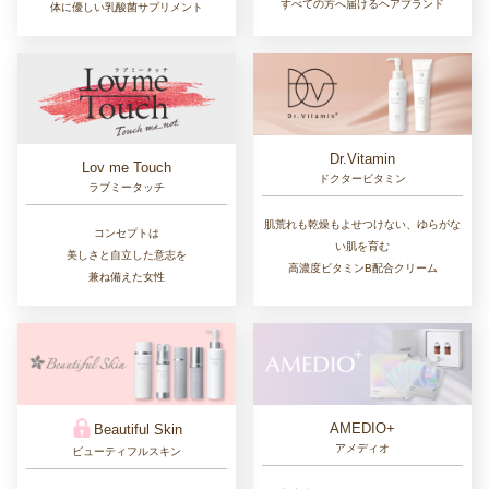
すべての方へ届けるヘアブランド
体に優しい乳酸菌サプリメント
Dr.Vitamin
Lov me Touch
ドクタービタミン
ラブミータッチ
肌荒れも乾燥もよせつけない、ゆらがな
コンセプトは
い肌を育む
美しさと自立した意志を
高濃度ビタミンB配合クリーム
兼ね備えた女性
AMEDIO+
Beautiful Skin
アメディオ
ビューティフルスキン