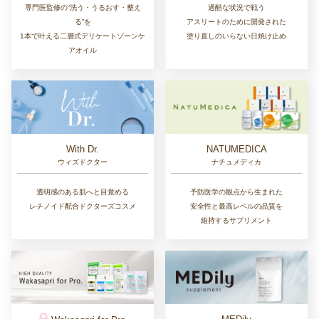
専門医監修の“洗う・うるおす・整え
過酷な状況で戦う
る”を
アスリートのために開発された
1本で叶える二層式デリケートゾーンケ
塗り直しのいらない日焼け止め
アオイル
With Dr.
NATUMEDICA
ウィズドクター
ナチュメディカ
透明感のある肌へと目覚める
予防医学の観点から生まれた
レチノイド配合ドクターズコスメ
安全性と最高レベルの品質を
維持するサプリメント