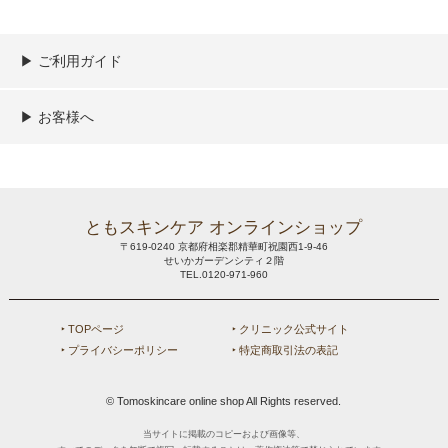
▶︎ ご利用ガイド
ご利用ガイド
決済／配送／送料について
取り扱い商品一覧
顧客情報の取扱について
特定商取引法の表記
▶︎ お客様へ
新規会員登録
MYページ
買い物カゴ
よくあるご質問
メールが届かないお客様へ
お問い合わせ
ともスキンケア オンラインショップ
〒619-0240 京都府相楽郡精華町祝園西1-9-46
せいかガーデンシティ２階
TEL.0120-971-960
‣ TOPページ
‣ クリニック公式サイト
‣ プライバシーポリシー
‣ 特定商取引法の表記
© Tomoskincare online shop All Rights reserved.
当サイトに掲載のコピーおよび画像等、