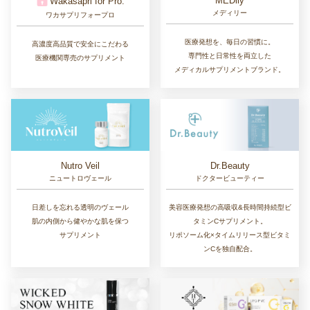
MEDily
Wakasapri for Pro.
メディリー
ワカサプリフォープロ
医療発想を、毎日の習慣に。
高濃度高品質で安全にこだわる
専門性と日常性を両立した
医療機関専売のサプリメント
メディカルサプリメントブランド。
Nutro Veil
Dr.Beauty
ニュートロヴェール
ドクタービューティー
日差しを忘れる透明のヴェール
美容医療発想の高吸収&長時間持続型ビ
肌の内側から健やかな肌を保つ
タミンCサプリメント。
サプリメント
リポソーム化×タイムリリース型ビタミ
ンCを独自配合。