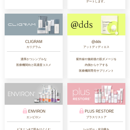
デートします。
CLIGRAM
@dds
カリグラム
アットディディエス
濃厚かつシンプルな
紫外線や施術後の肌ダメージを
医療機関向け高濃度コスメ
内側からケアする
医療機関専売サプリメント
ENVIRON
PLUS RESTORE
エンビロン
プラスリストア
ビタミンAで肌をはぐくむ
レーザー・光治療を