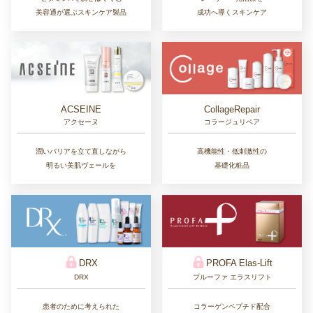
美容通が選ぶスキンケア製品
成功へ導くスキンケア
CollageRepair
ACSEINE
コラージュリペア
アクセーヌ
高機能性・低刺激性の
潤いバリアを立て直しながら
基礎化粧品
明るい美肌ヴェールを
DRX
PROFA Elas-Lift
DRX
プルーファ エラスリフト
患者のために考えられた
コラーゲンペプチド配合