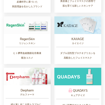
美容液とフェイスマスクの併用で
皮膚科学に基づいた
肌を育てる新しいスキンケア
美肌理論を生かしたブランド
RegenSkin
KAIIAGE
リジェンスキン
カイエイジ
ヒト臍帯血細胞順化培養液
ダブル活性型プロテオグリカンを
配合コスメ
高配合したフェイスマスク
Derpharm
QUADAYS
デルファーマ
キュアデイズ
繰り返し起こる肌トラブルに。