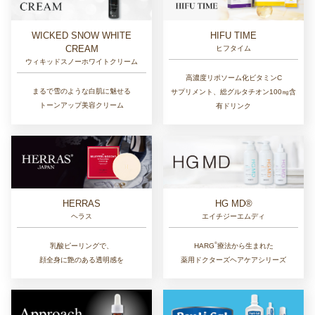
WICKED SNOW WHITE
HIFU TIME
CREAM
ヒフタイム
ウィキッドスノーホワイトクリーム
高濃度リポソーム化ビタミンC
まるで雪のような白肌に魅せる
サプリメント、総グルタチオン100㎎含
トーンアップ美容クリーム
有ドリンク
HERRAS
HG MD®
ヘラス
エイチジーエムディ
®︎
乳酸ピーリングで、
HARG
療法から生まれた
顔全身に艶のある透明感を
薬用ドクターズヘアケアシリーズ