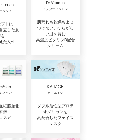
Dr.Vitamin
e Touch
ドクタービタミン
ータッチ
肌荒れも乾燥もよせ
セプトは
つけない、ゆらがな
自立した意
い肌を育む
志を
高濃度ビタミンB配合
えた女性
クリーム
nSkin
KAIIAGE
ンスキン
カイエイジ
血細胞順化
ダブル活性型プロテ
養液
オグリカンを
コスメ
高配合したフェイス
マスク