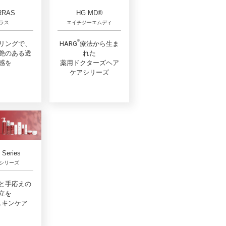
RRAS
HG MD®
ラス
エイチジーエムディ
®︎
リングで、
HARG
療法から生ま
艶のある透
れた
感を
薬用ドクターズヘア
ケアシリーズ
Series
シリーズ
と手応えの
立を
スキンケア