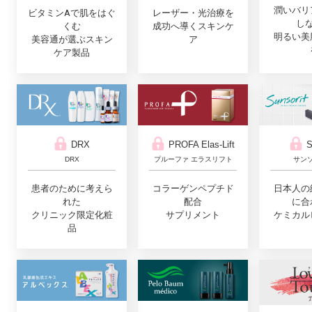
潤いバリ
ビタミンAで肌をはぐ
レーザー・光治療を
し
くむ
成功へ導くスキンケ
明るい美
美容通が選ぶスキン
ア
ケア製品
S
DRX
PROFA Elas-Lift
サン
DRX
プルーファ エラスリフト
日本人の
患者のために考えら
コラーゲンペプチド
に合
れた
配合
ケミカル
クリニック限定化粧
サプリメント
品