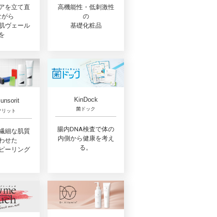
高機能性・低刺激性
アを立て直
の
ながら
基礎化粧品
肌ヴェール
を
KinDock
unsorit
菌ドック
ソリット
腸内DNA検査で体の
繊細な肌質
内側から健康を考え
わせた
る。
ピーリング