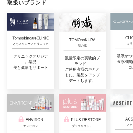
取扱いブランド
CLI
TomoskincareCLINIC
TOMOnoKURA
カリ
ともスキンケアクリニック
朋の蔵
濃厚かつ
クリニックオリジナ
数量限定の実験的ブ
医療機関
ル製品
ランド。
コ
美と健康をサポート
ご使用者様の声とと
もに、製品をアップ
デートします。
ACS
ENVIRON
PLUS RESTORE
アク
エンビロン
プラスリストア