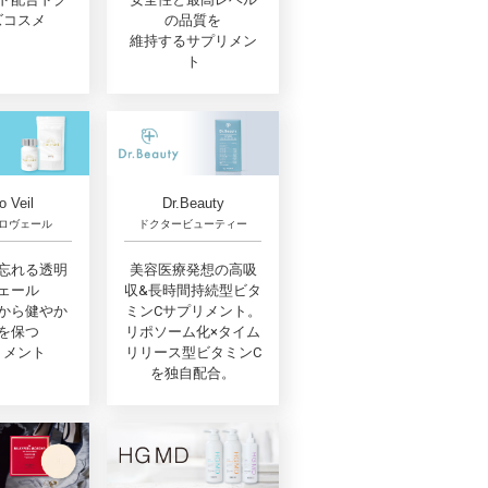
ズコスメ
の品質を
維持するサプリメン
ト
o Veil
Dr.Beauty
ロヴェール
ドクタービューティー
忘れる透明
美容医療発想の高吸
ェール
収&長時間持続型ビタ
から健やか
ミンCサプリメント。
を保つ
リポソーム化×タイム
リメント
リリース型ビタミンC
を独自配合。