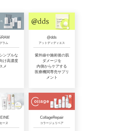
GRAM
@dds
グラム
アットディディエス
シンプルな
紫外線や施術後の肌
向け高濃度
ダメージを
スメ
内側からケアする
医療機関専売サプリ
メント
CollageRepair
EINE
コラージュリペア
セーヌ