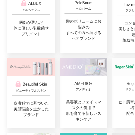
PeloBaum
ALBEX
Lov m
ペロバーム
アルベックス
ラブミ
髪のボリュームにお
医師が選んだ
コン
悩みの
体に優しい乳酸菌サ
美しさと
すべての方へ届ける
プリメント
ヘアブランド
兼ね備
AMEDIO+
Rege
Beautiful Skin
アメディオ
リジェ
ビューティフルスキン
美容液とフェイスマ
ヒト臍帯
皮膚科学に基づいた
スクの併用で
培
美肌理論を生かした
肌を育てる新しいス
配合
ブランド
キンケア