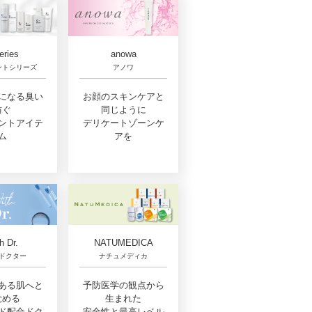
eries
anowa
ントシリーズ
アノワ
になる臭い
お顔のスキンケアと
防ぐ
同じように
ントアイテ
デリケートゾーンケ
ム
アを
h Dr.
NATUMEDICA
ドクター
ナチュメディカ
ある肌へと
予防医学の観点から
覚める
生まれた
ド配合ドク
安全性と最高レベル