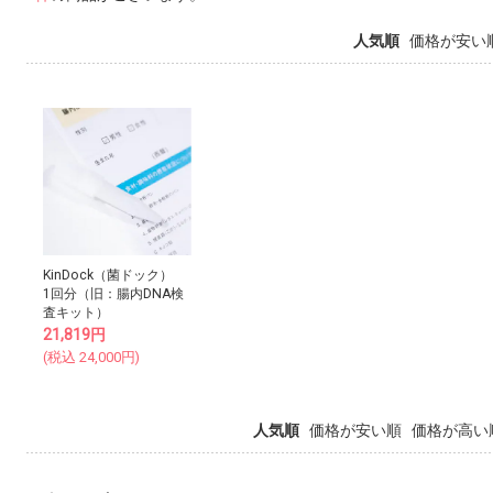
人気順
価格が安い
KinDock（菌ドック）
1回分（旧：腸内DNA検
査キット）
21,819
円
(税込
24,000
円)
人気順
価格が安い順
価格が高い