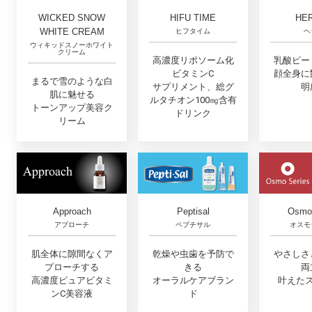
WICKED SNOW
HIFU TIME
HE
WHITE CREAM
ヒフタイム
ヘ
ウィキッドスノーホワイト
クリーム
高濃度リポソーム化
乳酸ピー
ビタミンC
顔全身に
まるで雪のような白
サプリメント、総グ
明
肌に魅せる
ルタチオン100㎎含有
トーンアップ美容ク
ドリンク
リーム
Approach
Osmo 
Peptisal
アプローチ
オスモ
ペプチサル
肌全体に隙間なくア
やさしさ
乾燥や虫歯を予防で
プローチする
両
きる
高濃度ピュアビタミ
叶えた
オーラルケアブラン
ンC美容液
ド