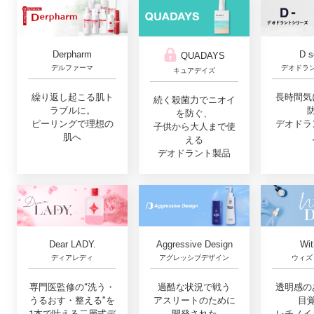
D s
Derpharm
QUADAYS
デオドラ
デルファーマ
キュアデイズ
長時間気
繰り返し起こる肌ト
続く殺菌力でニオイ
ラブルに。
を防ぐ、
デオドラ
ピーリングで理想の
子供から大人まで使
肌へ
える
デオドラント製品
Dear LADY.
Aggressive Design
Wit
ディアレディ
アグレッシブデザイン
ウィズ
専門医監修の“洗う・
過酷な状況で戦う
透明感の
うるおす・整える”を
アスリートのために
目
1本で叶える二層式デ
開発された
レチノイ