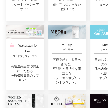
リケートゾーンケア
塗り直しのいらない
ター
オイル
日焼け止め
MEDily
Nutr
Wakasapri for
メディリー
ニュート
Pro.
ワカサプリフォープロ
医療発想を、毎日の
日差しを
習慣に。
のヴ
高濃度高品質で安全
専門性と日常性を両
肌の内側
にこだわる
立した
な肌
医療機関専売のサプ
メディカルサプリメ
サプ
リメント
ントブランド。