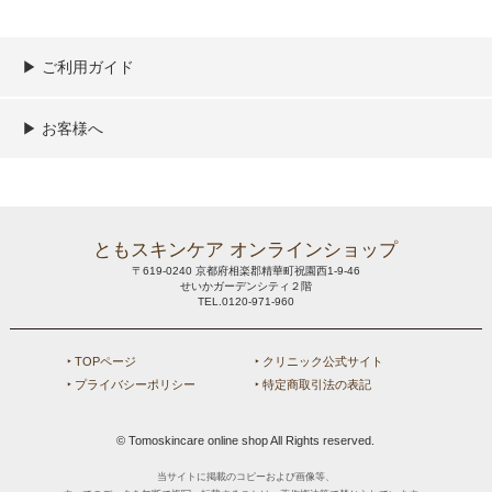
▶︎ ご利用ガイド
ご利用ガイド
決済／配送／送料について
取り扱い商品一覧
顧客情報の取扱について
特定商取引法の表記
▶︎ お客様へ
新規会員登録
MYページ
買い物カゴ
よくあるご質問
メールが届かないお客様へ
お問い合わせ
ともスキンケア オンラインショップ
〒619-0240 京都府相楽郡精華町祝園西1-9-46
せいかガーデンシティ２階
TEL.0120-971-960
‣ TOPページ
‣ クリニック公式サイト
‣ プライバシーポリシー
‣ 特定商取引法の表記
© Tomoskincare online shop All Rights reserved.
当サイトに掲載のコピーおよび画像等、