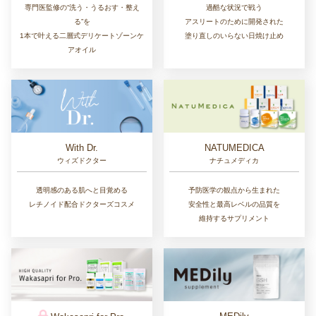
専門医監修の“洗う・うるおす・整え
過酷な状況で戦う
る”を
アスリートのために開発された
1本で叶える二層式デリケートゾーンケ
塗り直しのいらない日焼け止め
アオイル
With Dr.
NATUMEDICA
ウィズドクター
ナチュメディカ
透明感のある肌へと目覚める
予防医学の観点から生まれた
レチノイド配合ドクターズコスメ
安全性と最高レベルの品質を
維持するサプリメント