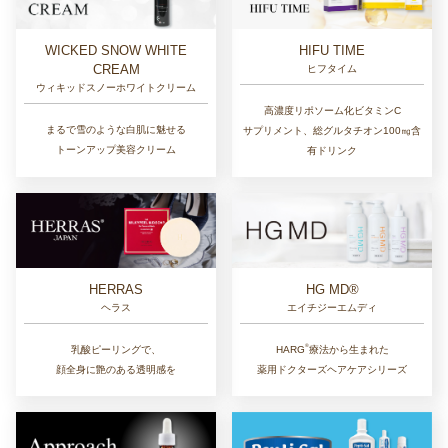
WICKED SNOW WHITE
HIFU TIME
CREAM
ヒフタイム
ウィキッドスノーホワイトクリーム
高濃度リポソーム化ビタミンC
まるで雪のような白肌に魅せる
サプリメント、総グルタチオン100㎎含
トーンアップ美容クリーム
有ドリンク
HERRAS
HG MD®
ヘラス
エイチジーエムディ
®︎
乳酸ピーリングで、
HARG
療法から生まれた
顔全身に艶のある透明感を
薬用ドクターズヘアケアシリーズ