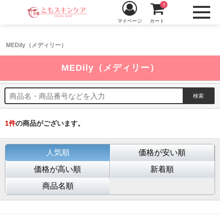
0
マイページ
カート
MEDily（メディリー）
MEDily（メディリー）
1
件
の商品がございます。
人気順
価格が安い順
価格が高い順
新着順
商品名順