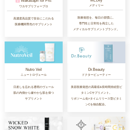
MEDily
Wakasapri for Pro.
メディリー
ワカサプリフォープロ
医療発想を、毎日の習慣に。
高濃度高品質で安全にこだわる
専門性と日常性を両立した
医療機関専売のサプリメント
メディカルサプリメントブランド。
Nutro Veil
Dr.Beauty
ニュートロヴェール
ドクタービューティー
日差しを忘れる透明のヴェール
美容医療発想の高吸収&長時間持続型ビ
肌の内側から健やかな肌を保つ
タミンCサプリメント。
サプリメント
リポソーム化×タイムリリース型ビタミ
ンCを独自配合。