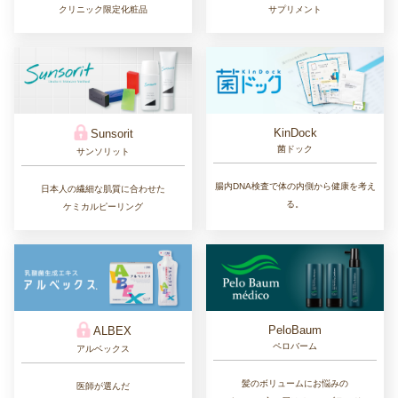
クリニック限定化粧品
サプリメント
KinDock
Sunsorit
菌ドック
サンソリット
腸内DNA検査で体の内側から健康を考え
日本人の繊細な肌質に合わせた
る。
ケミカルピーリング
PeloBaum
ALBEX
ペロバーム
アルベックス
髪のボリュームにお悩みの
医師が選んだ