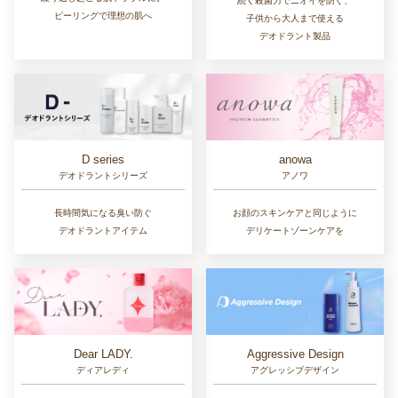
続く殺菌力でニオイを防ぐ、
ピーリングで理想の肌へ
子供から大人まで使える
デオドラント製品
D series
anowa
デオドラントシリーズ
アノワ
長時間気になる臭い防ぐ
お顔のスキンケアと同じように
デオドラントアイテム
デリケートゾーンケアを
Dear LADY.
Aggressive Design
ディアレディ
アグレッシブデザイン