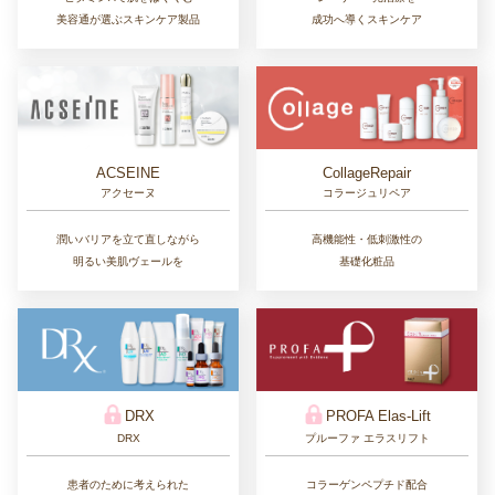
美容通が選ぶスキンケア製品
成功へ導くスキンケア
CollageRepair
ACSEINE
コラージュリペア
アクセーヌ
高機能性・低刺激性の
潤いバリアを立て直しながら
基礎化粧品
明るい美肌ヴェールを
DRX
PROFA Elas-Lift
DRX
プルーファ エラスリフト
患者のために考えられた
コラーゲンペプチド配合