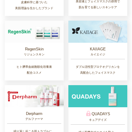
美容液とフェイスマスクの併用で
皮膚科学に基づいた
肌を育てる新しいスキンケア
美肌理論を生かしたブランド
RegenSkin
KAIIAGE
リジェンスキン
カイエイジ
ヒト臍帯血細胞順化培養液
ダブル活性型プロテオグリカンを
配合コスメ
高配合したフェイスマスク
Derpharm
QUADAYS
デルファーマ
キュアデイズ
繰り返し起こる肌トラブルに。