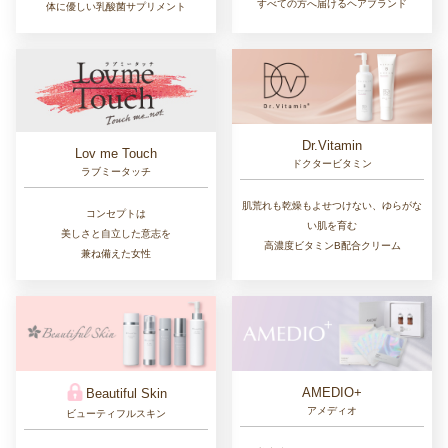
すべての方へ届けるヘアブランド
体に優しい乳酸菌サプリメント
Dr.Vitamin
Lov me Touch
ドクタービタミン
ラブミータッチ
肌荒れも乾燥もよせつけない、ゆらがな
コンセプトは
い肌を育む
美しさと自立した意志を
高濃度ビタミンB配合クリーム
兼ね備えた女性
AMEDIO+
Beautiful Skin
アメディオ
ビューティフルスキン