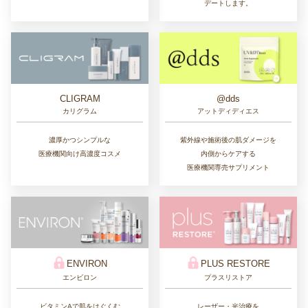
デートします。
CLIGRAM
@dds
カリグラム
アットディディエス
濃厚かつシンプルな
紫外線や施術後の肌ダメージを
医療機関向け高濃度コスメ
内側からケアする
医療機関専売サプリメント
ENVIRON
PLUS RESTORE
エンビロン
プラスリストア
ビタミンAで肌をはぐくむ
レーザー・光治療を