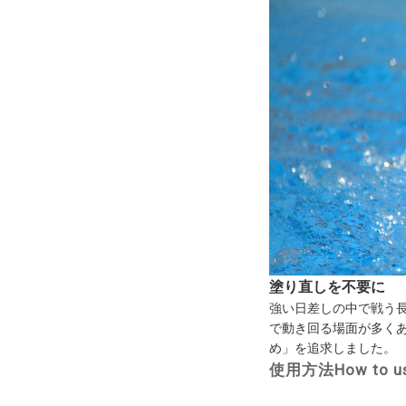
塗り直しを不要に
強い日差しの中で戦う
で動き回る場面が多く
め」を追求しました。
使用方法
How to u