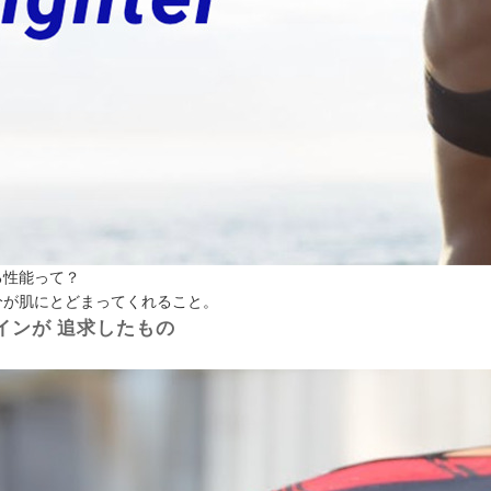
る性能って？
分が肌にとどまってくれること。
インが
追求したもの