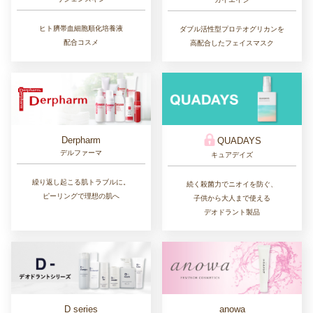
ヒト臍帯血細胞順化培養液
ダブル活性型プロテオグリカンを
配合コスメ
高配合したフェイスマスク
Derpharm
QUADAYS
デルファーマ
キュアデイズ
繰り返し起こる肌トラブルに。
続く殺菌力でニオイを防ぐ、
ピーリングで理想の肌へ
子供から大人まで使える
デオドラント製品
D series
anowa