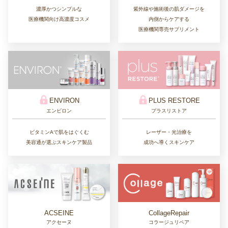
濃厚かつシンプルな
紫外線や施術後の肌ダメージを
医療機関向け高濃度コスメ
内側からケアする
医療機関専売サプリメント
ENVIRON
PLUS RESTORE
エンビロン
プラスリストア
ビタミンAで肌をはぐくむ
レーザー・光治療を
美容通が選ぶスキンケア製品
成功へ導くスキンケア
CollageRepair
ACSEINE
コラージュリペア
アクセーヌ