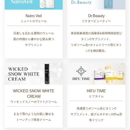
Nutro Veil
Dr.Beauty
ニュートロヴェール
ドクタービューティー
日差しを忘れる透明のヴェール
美容医療発想の高吸収&長時間持続型ビ
肌の内側から健やかな肌を保つ
タミンCサプリメント。
サプリメント
リポソーム化×タイムリリース型ビタミ
ンCを独自配合。
WICKED SNOW WHITE
HIFU TIME
CREAM
ヒフタイム
ウィキッドスノーホワイトクリーム
高濃度リポソーム化ビタミンC
まるで雪のような白肌に魅せる
サプリメント、総グルタチオン100㎎含
トーンアップ美容クリーム
有ドリンク