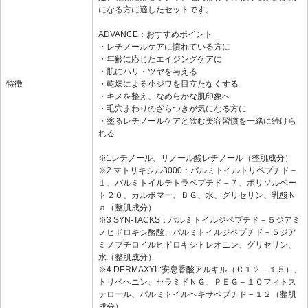
になる方に適したセットです。
ADVANCE：おすすめポイント
・レチノールケアに慣れている方に
・年齢に応じたエイジングケアに
・肌にハリ・ツヤを与える
特徴
・乾燥による小ジワを目立たなくする
・キメを整え、なめらかな肌印象へ
・毛穴まわりのざらつきが気になる方に
・塗るレチノールケアと飲む美容習慣を一緒に続けら
れる
※1レチノール、リノール酸レチノール（整肌成分）
※2 マトリキシル3000：パルミトイルトリペプチド－
１、パルミトイルテトラペプチド－７、ポリソルベー
ト２０、カルボマー、ＢＧ、水、グリセリン、乳酸Ｎ
ａ（整肌成分）
※3 SYN-TACKS：パルミトイルジペプチド－５ジアミ
ノヒドロキシ酪酸、パルミトイルジペプチド－５ジア
ミノブチロイルヒドロキシトレオニン、グリセリン、
水（整肌成分）
※4 DERMAXYL:安息香酸アルキル（Ｃ１２－１５）、
トリベヘニン、セラミドＮＧ、ＰＥＧ－１０フィトス
テロール、パルミトイルヘキサペプチド－１２（整肌
成分）