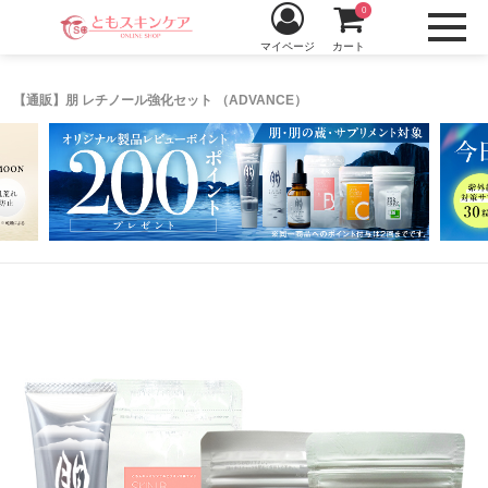
0
マイページ
カート
【通販】朋 レチノール強化セット （ADVANCE）