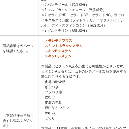
※5 パンテノール（保湿成分）
※6 エルゴカルシフェロール（整肌成分）
※7 セラミドNP、セラミドAP、セラミドNG、ラウロ
イルグルタミン酸（フィトステリル／オクチルドデシ
ル）、フィトスフィンゴシン（保湿成分）
※8 グルタチオン（整肌成分）
・
トモレチナプラス
商品詳細は各ページ
・
スキンミネラルシステム
を確認ください。
・
スキンBシステム
・
スキンCシステム
本製品はビタミンA反応が生じる可能性がございます。
ビタミンA反応とは、以下のレチノール製品を使用する
際に起こりうる症状です。
・皮膚の乾燥感
・ざらつき
・ツッパリ感
・皮むけ
・皮膚の赤み
・細かなぶつぶつ
・かゆみ
【本製品注意事項※
・ほてり
必ずお読みください
※】
本製品は【1年以上高濃度レチノール製品をスキンケア