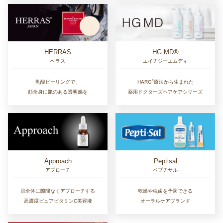
HERRAS
HG MD®
ヘラス
エイチジーエムディ
®︎
乳酸ピーリングで、
HARG
療法から生まれた
顔全身に艶のある透明感を
薬用ドクターズヘアケアシリーズ
Approach
Peptisal
アプローチ
ペプチサル
肌全体に隙間なくアプローチする
乾燥や虫歯を予防できる
高濃度ピュアビタミンC美容液
オーラルケアブランド