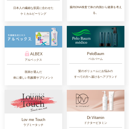
腸内DNA検査で体の内側から健康を考え
日本人の繊細な肌質に合わせた
る。
ケミカルピーリング
PeloBaum
ALBEX
ペロバーム
アルベックス
髪のボリュームにお悩みの
医師が選んだ
すべての方へ届けるヘアブランド
体に優しい乳酸菌サプリメント
Dr.Vitamin
Lov me Touch
ドクタービタミン
ラブミータッチ