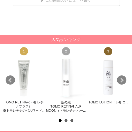
この商品のレビューを書く
人気ランキング
1
2
3
TOMO RETINA+(トモ レチ
朋の蔵
TOMO LOTION（トモ ロ...
リス
ナプラス）
TOMO RETINAHALF
※トモレチナのパスワード...
MOON（トモレチナ ハー...