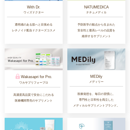
With Dr.
NATUMEDICA
ウィズドクター
ナチュメディカ
透明感のある肌へと目覚める
予防医学の観点から生まれた
レチノイド配合ドクターズコスメ
安全性と最高レベルの品質を
維持するサプリメント
MEDily
Wakasapri for Pro.
メディリー
ワカサプリフォープロ
医療発想を、毎日の習慣に。
高濃度高品質で安全にこだわる
専門性と日常性を両立した
医療機関専売のサプリメント
メディカルサプリメントブランド。