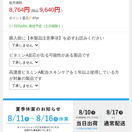
販売価格
8,764
円
9,640
円
(税込
)
ポイント還元
87
pt
1～5日以内に発送予定（土日祝除く）
購入前に【本製品注意事項】を必ずお読みください
ビタミンA反応が出る可能性がある製品です
高濃度ビタミンA配合スキンケアを１年以上使用している方
が対象の製品です