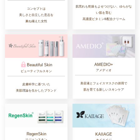
肌荒れも乾燥もよせつけない、ゆらがな
コンセプトは
い肌を育む
美しさと自立した意志を
高濃度ビタミンB配合クリーム
兼ね備えた女性
AMEDIO+
Beautiful Skin
アメディオ
ビューティフルスキン
美容液とフェイスマスクの併用で
皮膚科学に基づいた
肌を育てる新しいスキンケア
美肌理論を生かしたブランド
RegenSkin
KAIIAGE
リジェンスキン
カイエイジ