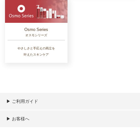
Osmo Series
オスモシリーズ
やさしさと手応えの両立を
叶えたスキンケア
▶︎ ご利用ガイド
ご利用ガイド
決済／配送／送料について
取り扱い商品一覧
顧客情報の取扱について
特定商取引法の表記
▶︎ お客様へ
新規会員登録
MYページ
買い物カゴ
よくあるご質問
メールが届かないお客様へ
お問い合わせ