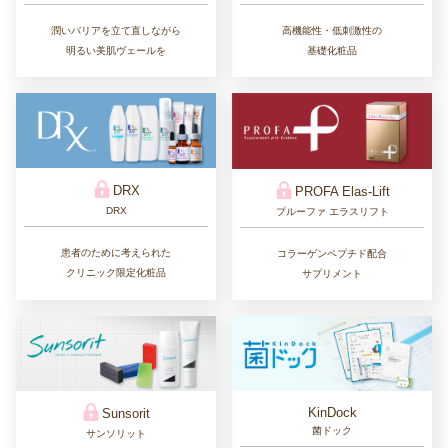
高機能性・低刺激性の
潤いバリアを立て直しながら
基礎化粧品
明るい美肌ヴェールを
DRX
PROFA Elas-Lift
DRX
プルーファ エラスリフト
患者のために考えられた
コラーゲンペプチド配合
クリニック限定化粧品
サプリメント
KinDock
Sunsorit
菌ドック
サンソリット