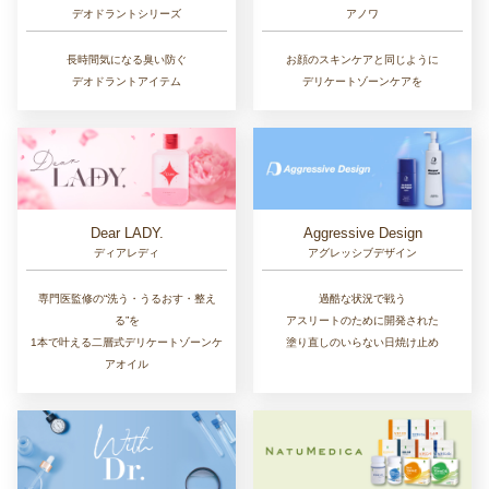
デオドラントシリーズ
アノワ
長時間気になる臭い防ぐ
お顔のスキンケアと同じように
デオドラントアイテム
デリケートゾーンケアを
Dear LADY.
Aggressive Design
ディアレディ
アグレッシブデザイン
専門医監修の“洗う・うるおす・整え
過酷な状況で戦う
る”を
アスリートのために開発された
1本で叶える二層式デリケートゾーンケ
塗り直しのいらない日焼け止め
アオイル