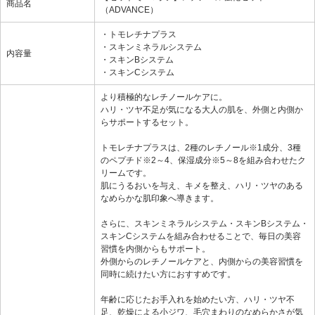
商品名
（ADVANCE）
・トモレチナプラス
・スキンミネラルシステム
内容量
・スキンBシステム
・スキンCシステム
より積極的なレチノールケアに。
ハリ・ツヤ不足が気になる大人の肌を、外側と内側か
らサポートするセット。
トモレチナプラスは、2種のレチノール※1成分、3種
のペプチド※2～4、保湿成分※5～8を組み合わせたク
リームです。
肌にうるおいを与え、キメを整え、ハリ・ツヤのある
なめらかな肌印象へ導きます。
さらに、スキンミネラルシステム・スキンBシステム・
スキンCシステムを組み合わせることで、毎日の美容
習慣を内側からもサポート。
外側からのレチノールケアと、内側からの美容習慣を
同時に続けたい方におすすめです。
年齢に応じたお手入れを始めたい方、ハリ・ツヤ不
足、乾燥による小ジワ、毛穴まわりのなめらかさが気