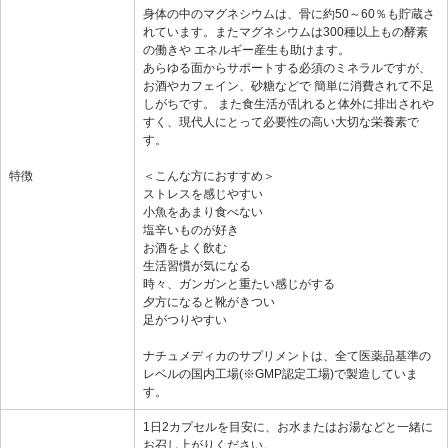
身体の中のマグネシウムは、骨に約50～60％も貯蔵さ
れています。またマグネシウムは300種以上もの酵素
の働きや エネルギー産生も助けます。
あらゆる面からサポートする必須のミネラルですが、
お酒やカフェイン、砂糖などで 簡単に消費されて不足
しがちです。 また食生活が乱れると体外に排出されや
すく、現代人にとって必要性の高い大切な栄養素で
す。
特徴
＜こんな方におすすめ＞
ストレスを感じやすい
小魚をあまり食べない
塩辛いものが好き
お酒をよく飲む
生活習慣が気になる
時々、ガンガンと重たい感じがする
夕方になると靴がきつい
足がつりやすい
ナチュメディカのサプリメントは、全て医薬品基準の
レベルの国内工場(※GMP認定工場)で製造していま
す。
1日2カプセルを目安に、お水またはお湯などと一緒に
お召し上がりください。