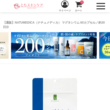
0
マイページ
カート
【通販】NATUMEDICA（ナチュメディカ） マグネシウム 60カプセル／約30
日分