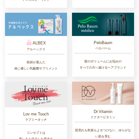
PeloBaum
ALBEX
ペロバーム
アルベックス
髪のボリュームにお悩みの
医師が選んだ
すべての方へ届けるヘアブランド
体に優しい乳酸菌サプリメント
Dr.Vitamin
Lov me Touch
ドクタービタミン
ラブミータッチ
肌荒れも乾燥もよせつけない、ゆらがな
コンセプトは
い肌を育む
美しさと自立した意志を