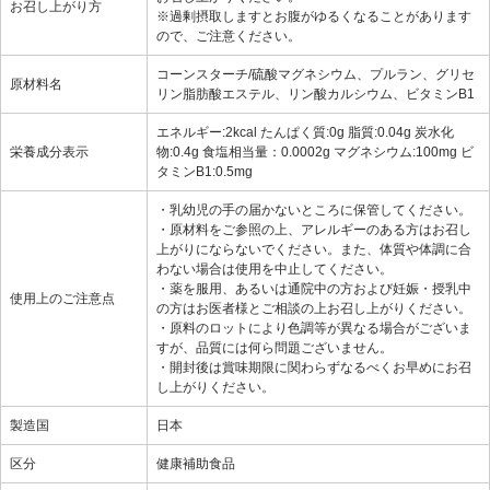
お召し上がり方
※過剰摂取しますとお腹がゆるくなることがあります
ので、ご注意ください。
コーンスターチ/硫酸マグネシウム、プルラン、グリセ
原材料名
リン脂肪酸エステル、リン酸カルシウム、ビタミンB1
エネルギー:2kcal たんぱく質:0g 脂質:0.04g 炭水化
栄養成分表示
物:0.4g 食塩相当量：0.0002g マグネシウム:100mg ビ
タミンB1:0.5mg
・乳幼児の手の届かないところに保管してください。
・原材料をご参照の上、アレルギーのある方はお召し
上がりにならないでください。また、体質や体調に合
わない場合は使用を中止してください。
・薬を服用、あるいは通院中の方および妊娠・授乳中
使用上のご注意点
の方はお医者様とご相談の上お召し上がりください。
・原料のロットにより色調等が異なる場合がございま
すが、品質には何ら問題ございません。
・開封後は賞味期限に関わらずなるべくお早めにお召
し上がりください。
製造国
日本
区分
健康補助食品