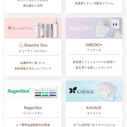
高濃度ビタミンB配合クリーム
兼ね備えた女性
AMEDIO+
Beautiful Skin
アメディオ
ビューティフルスキン
美容液とフェイスマスクの併用で
皮膚科学に基づいた
肌を育てる新しいスキンケア
美肌理論を生かしたブランド
RegenSkin
KAIIAGE
リジェンスキン
カイエイジ
ヒト臍帯血細胞順化培養液
ダブル活性型プロテオグリカンを