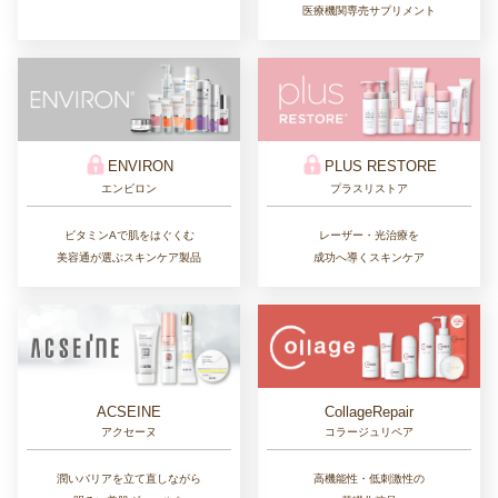
医療機関専売サプリメント
ENVIRON
PLUS RESTORE
エンビロン
プラスリストア
ビタミンAで肌をはぐくむ
レーザー・光治療を
美容通が選ぶスキンケア製品
成功へ導くスキンケア
CollageRepair
ACSEINE
コラージュリペア
アクセーヌ
高機能性・低刺激性の
潤いバリアを立て直しながら