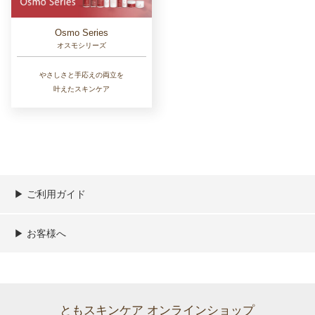
Osmo Series
オスモシリーズ
やさしさと手応えの両立を
叶えたスキンケア
▶︎ ご利用ガイド
ご利用ガイド
決済／配送／送料について
取り扱い商品一覧
顧客情報の取扱について
特定商取引法の表記
▶︎ お客様へ
新規会員登録
MYページ
買い物カゴ
よくあるご質問
メールが届かないお客様へ
お問い合わせ
ともスキンケア オンラインショップ