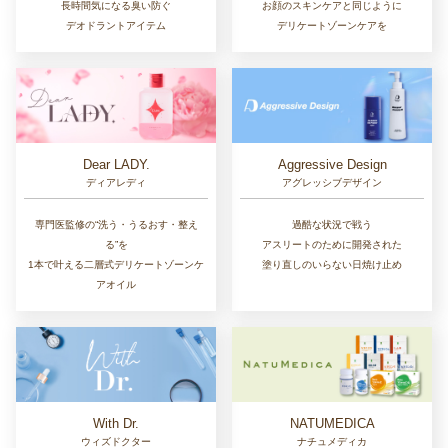
長時間気になる臭い防ぐ
お顔のスキンケアと同じように
デオドラントアイテム
デリケートゾーンケアを
Dear LADY.
Aggressive Design
ディアレディ
アグレッシブデザイン
専門医監修の“洗う・うるおす・整え
過酷な状況で戦う
る”を
アスリートのために開発された
1本で叶える二層式デリケートゾーンケ
塗り直しのいらない日焼け止め
アオイル
With Dr.
NATUMEDICA
ウィズドクター
ナチュメディカ