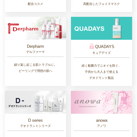
配合コスメ
高配合したフェイスマスク
Derpharm
QUADAYS
デルファーマ
キュアデイズ
繰り返し起こる肌トラブルに。
続く殺菌力でニオイを防ぐ、
ピーリングで理想の肌へ
子供から大人まで使える
デオドラント製品
D series
anowa
デオドラントシリーズ
アノワ