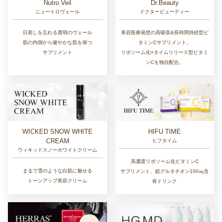
Nutro Veil
Dr.Beauty
ニュートロヴェール
ドクタービューティー
日差しを忘れる透明のヴェール
美容医療発想の高吸収&長時間持続型ビ
肌の内側から健やかな肌を保つ
タミンCサプリメント。
サプリメント
リポソーム化×タイムリリース型ビタミ
ンCを独自配合。
WICKED SNOW WHITE
HIFU TIME
CREAM
ヒフタイム
ウィキッドスノーホワイトクリーム
高濃度リポソーム化ビタミンC
まるで雪のような白肌に魅せる
サプリメント、総グルタチオン100㎎含
トーンアップ美容クリーム
有ドリンク