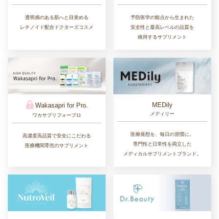
透明感のある肌へと目覚める
予防医学の観点から生まれた
レチノイド配合ドクターズコスメ
安全性と最高レベルの品質を
維持するサプリメント
MEDily
Wakasapri for Pro.
メディリー
ワカサプリフォープロ
医療発想を、毎日の習慣に。
高濃度高品質で安全にこだわる
専門性と日常性を両立した
医療機関専売のサプリメント
メディカルサプリメントブランド。