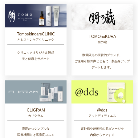
TomoskincareCLINIC
TOMOnoKURA
ともスキンケアクリニック
朋の蔵
クリニックオリジナル製品
数量限定の実験的ブランド。
美と健康をサポート
ご使用者様の声とともに、製品をアップ
デートします。
CLIGRAM
@dds
カリグラム
アットディディエス
濃厚かつシンプルな
紫外線や施術後の肌ダメージを
医療機関向け高濃度コスメ
内側からケアする