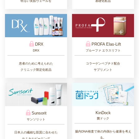
基礎化粧品
明るい美肌ヴェールを
DRX
PROFA Elas-Lift
DRX
プルーファ エラスリフト
患者のために考えられた
コラーゲンペプチド配合
クリニック限定化粧品
サプリメント
KinDock
Sunsorit
菌ドック
サンソリット
腸内DNA検査で体の内側から健康を考え
日本人の繊細な肌質に合わせた
る。
ケミカルピーリング