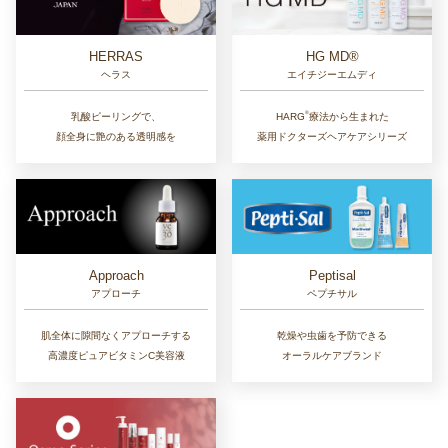
HERRAS
HG MD®
ヘラス
エイチジーエムディ
®︎
乳酸ピーリングで、
HARG
療法から生まれた
顔全身に艶のある透明感を
薬用ドクターズヘアケアシリーズ
Approach
Peptisal
アプローチ
ペプチサル
肌全体に隙間なくアプローチする
乾燥や虫歯を予防できる
高濃度ピュアビタミンC美容液
オーラルケアブランド