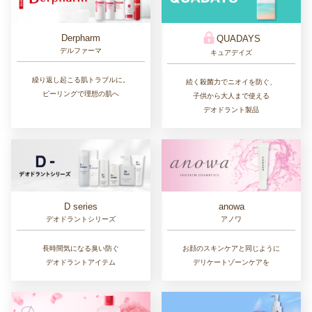
Derpharm
QUADAYS
デルファーマ
キュアデイズ
繰り返し起こる肌トラブルに。
続く殺菌力でニオイを防ぐ、
ピーリングで理想の肌へ
子供から大人まで使える
デオドラント製品
D series
anowa
デオドラントシリーズ
アノワ
長時間気になる臭い防ぐ
お顔のスキンケアと同じように
デオドラントアイテム
デリケートゾーンケアを