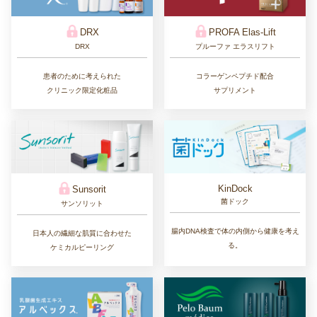
DRX
PROFA Elas-Lift
DRX
プルーファ エラスリフト
患者のために考えられた
コラーゲンペプチド配合
クリニック限定化粧品
サプリメント
KinDock
Sunsorit
菌ドック
サンソリット
腸内DNA検査で体の内側から健康を考え
日本人の繊細な肌質に合わせた
る。
ケミカルピーリング