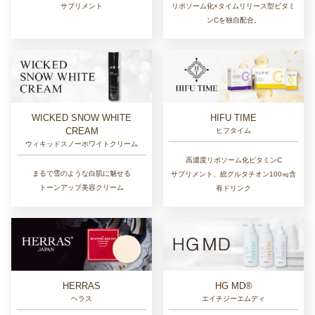
サプリメント
リポソーム化×タイムリリース型ビタミ
ンCを独自配合。
WICKED SNOW WHITE
HIFU TIME
CREAM
ヒフタイム
ウィキッドスノーホワイトクリーム
高濃度リポソーム化ビタミンC
まるで雪のような白肌に魅せる
サプリメント、総グルタチオン100㎎含
トーンアップ美容クリーム
有ドリンク
HERRAS
HG MD®
ヘラス
エイチジーエムディ