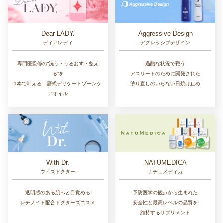
Dear LADY.
Aggressive Design
ディアレディ
アグレッシブデザイン
専門医監修の“洗う・うるおす・整え
過酷な状況で戦う
る”を
アスリートのために開発された
1本で叶える二層式デリケートゾーンケ
塗り直しのいらない日焼け止め
アオイル
With Dr.
NATUMEDICA
ウィズドクター
ナチュメディカ
透明感のある肌へと目覚める
予防医学の観点から生まれた
レチノイド配合ドクターズコスメ
安全性と最高レベルの品質を
維持するサプリメント