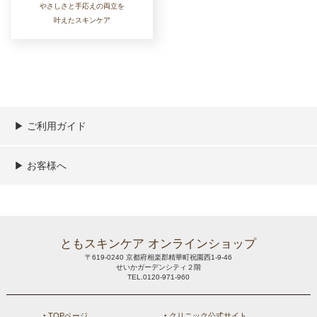
やさしさと手応えの両立を
叶えたスキンケア
▶︎ ご利用ガイド
ご利用ガイド
決済／配送／送料について
取り扱い商品一覧
顧客情報の取扱について
特定商取引法の表記
▶︎ お客様へ
新規会員登録
MYページ
買い物カゴ
よくあるご質問
メールが届かないお客様へ
お問い合わせ
ともスキンケア オンラインショップ
〒619-0240 京都府相楽郡精華町祝園西1-9-46
せいかガーデンシティ２階
TEL.0120-971-960
‣ TOPページ
‣ クリニック公式サイト