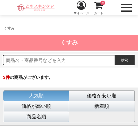
0
マイページ
カート
くすみ
くすみ
3
件
の商品がございます。
人気順
価格が安い順
価格が高い順
新着順
商品名順