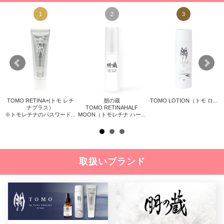
1
2
3
TOMO RETINA+(トモ レチ
朋の蔵
TOMO LOTION（トモ ロ...
リス
ナプラス）
TOMO RETINAHALF
※トモレチナのパスワード...
MOON（トモレチナ ハー...
取扱いブランド