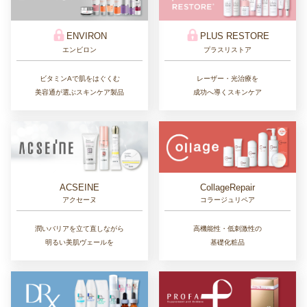
ENVIRON
PLUS RESTORE
エンビロン
プラスリストア
ビタミンAで肌をはぐくむ
レーザー・光治療を
美容通が選ぶスキンケア製品
成功へ導くスキンケア
CollageRepair
ACSEINE
コラージュリペア
アクセーヌ
高機能性・低刺激性の
潤いバリアを立て直しながら
基礎化粧品
明るい美肌ヴェールを