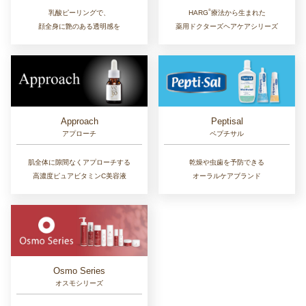
®︎
乳酸ピーリングで、
HARG
療法から生まれた
顔全身に艶のある透明感を
薬用ドクターズヘアケアシリーズ
Approach
Peptisal
アプローチ
ペプチサル
肌全体に隙間なくアプローチする
乾燥や虫歯を予防できる
高濃度ピュアビタミンC美容液
オーラルケアブランド
Osmo Series
オスモシリーズ