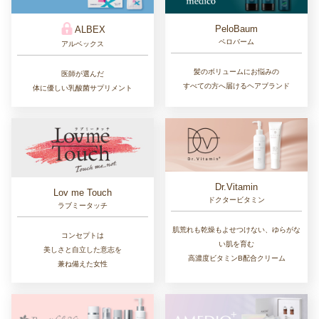
PeloBaum
ALBEX
ペロバーム
アルベックス
髪のボリュームにお悩みの
医師が選んだ
すべての方へ届けるヘアブランド
体に優しい乳酸菌サプリメント
Dr.Vitamin
Lov me Touch
ドクタービタミン
ラブミータッチ
肌荒れも乾燥もよせつけない、ゆらがな
コンセプトは
い肌を育む
美しさと自立した意志を
高濃度ビタミンB配合クリーム
兼ね備えた女性