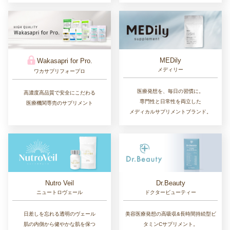
MEDily
Wakasapri for Pro.
メディリー
ワカサプリフォープロ
医療発想を、毎日の習慣に。
高濃度高品質で安全にこだわる
専門性と日常性を両立した
医療機関専売のサプリメント
メディカルサプリメントブランド。
Nutro Veil
Dr.Beauty
ニュートロヴェール
ドクタービューティー
日差しを忘れる透明のヴェール
美容医療発想の高吸収&長時間持続型ビ
肌の内側から健やかな肌を保つ
タミンCサプリメント。