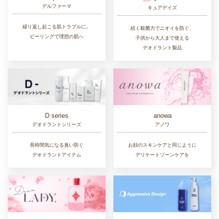
デルファーマ
キュアデイズ
繰り返し起こる肌トラブルに。
続く殺菌力でニオイを防ぐ、
ピーリングで理想の肌へ
子供から大人まで使える
デオドラント製品
D series
anowa
デオドラントシリーズ
アノワ
長時間気になる臭い防ぐ
お顔のスキンケアと同じように
デオドラントアイテム
デリケートゾーンケアを