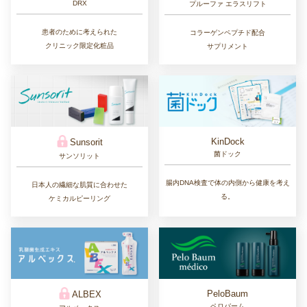
DRX
プルーファ エラスリフト
患者のために考えられた
コラーゲンペプチド配合
クリニック限定化粧品
サプリメント
KinDock
Sunsorit
菌ドック
サンソリット
腸内DNA検査で体の内側から健康を考え
日本人の繊細な肌質に合わせた
る。
ケミカルピーリング
PeloBaum
ALBEX
ペロバーム