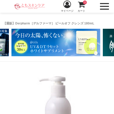
0
マイページ
カート
【通販】Derpharm［デルファーマ］ ピールオフ クレンズ 180mL