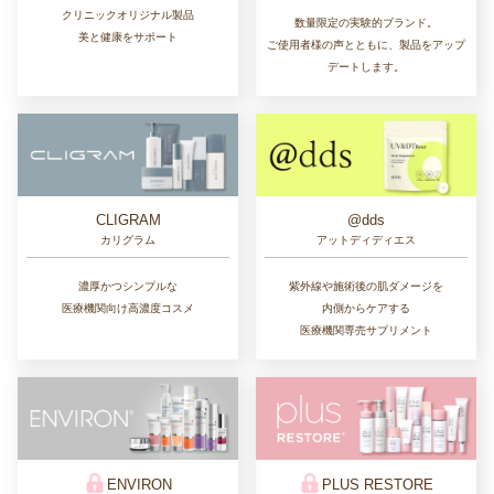
クリニックオリジナル製品
数量限定の実験的ブランド。
美と健康をサポート
ご使用者様の声とともに、製品をアップ
デートします。
CLIGRAM
@dds
カリグラム
アットディディエス
濃厚かつシンプルな
紫外線や施術後の肌ダメージを
医療機関向け高濃度コスメ
内側からケアする
医療機関専売サプリメント
ENVIRON
PLUS RESTORE