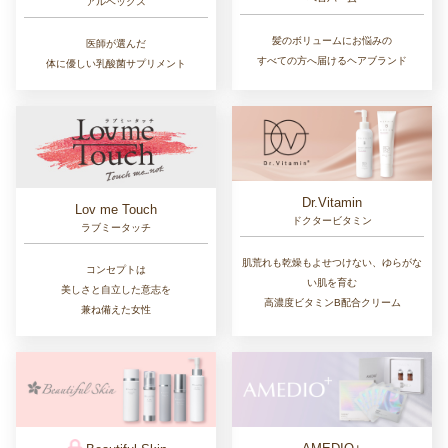
アルベックス
髪のボリュームにお悩みの
医師が選んだ
すべての方へ届けるヘアブランド
体に優しい乳酸菌サプリメント
Dr.Vitamin
Lov me Touch
ドクタービタミン
ラブミータッチ
肌荒れも乾燥もよせつけない、ゆらがな
コンセプトは
い肌を育む
美しさと自立した意志を
高濃度ビタミンB配合クリーム
兼ね備えた女性