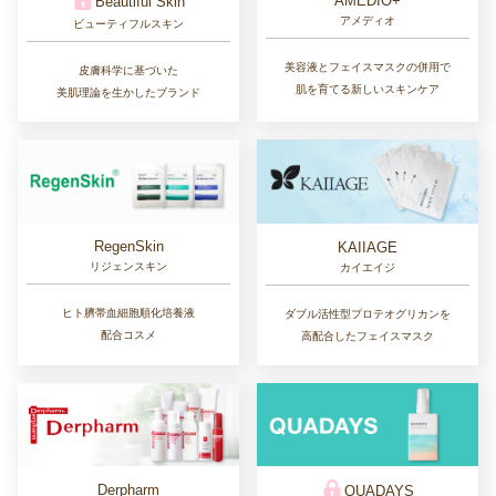
AMEDIO+
Beautiful Skin
アメディオ
ビューティフルスキン
美容液とフェイスマスクの併用で
皮膚科学に基づいた
肌を育てる新しいスキンケア
美肌理論を生かしたブランド
RegenSkin
KAIIAGE
リジェンスキン
カイエイジ
ヒト臍帯血細胞順化培養液
ダブル活性型プロテオグリカンを
配合コスメ
高配合したフェイスマスク
Derpharm
QUADAYS