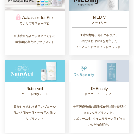
MEDily
Wakasapri for Pro.
メディリー
ワカサプリフォープロ
医療発想を、毎日の習慣に。
高濃度高品質で安全にこだわる
専門性と日常性を両立した
医療機関専売のサプリメント
メディカルサプリメントブランド。
Nutro Veil
Dr.Beauty
ニュートロヴェール
ドクタービューティー
日差しを忘れる透明のヴェール
美容医療発想の高吸収&長時間持続型ビ
肌の内側から健やかな肌を保つ
タミンCサプリメント。
サプリメント
リポソーム化×タイムリリース型ビタミ
ンCを独自配合。