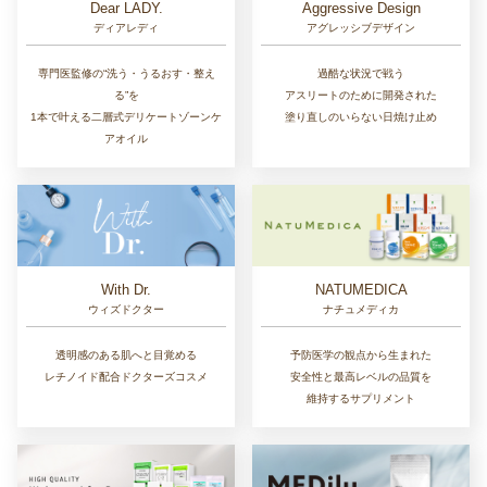
Dear LADY.
Aggressive Design
ディアレディ
アグレッシブデザイン
専門医監修の“洗う・うるおす・整え
過酷な状況で戦う
る”を
アスリートのために開発された
1本で叶える二層式デリケートゾーンケ
塗り直しのいらない日焼け止め
アオイル
With Dr.
NATUMEDICA
ウィズドクター
ナチュメディカ
透明感のある肌へと目覚める
予防医学の観点から生まれた
レチノイド配合ドクターズコスメ
安全性と最高レベルの品質を
維持するサプリメント