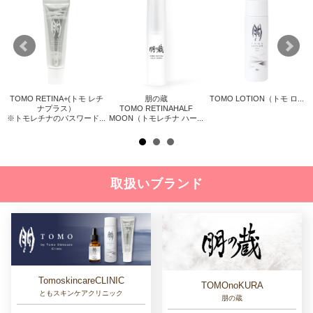
TOMO RETINA+(トモ レチ
朋の蔵
TOMO LOTION（トモ ロ...
リス
ナプラス）
TOMO RETINAHALF
※トモレチナのパスワード...
MOON（トモレチナ ハー...
取扱いブランド
TomoskincareCLINIC
TOMOnoKURA
ともスキンケアクリニック
朋の蔵