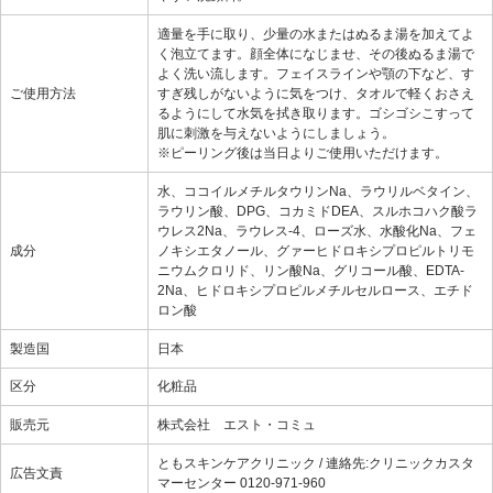
適量を手に取り、少量の水またはぬるま湯を加えてよ
く泡立てます。顔全体になじませ、その後ぬるま湯で
よく洗い流します。フェイスラインや顎の下など、す
ご使用方法
すぎ残しがないように気をつけ、タオルで軽くおさえ
るようにして水気を拭き取ります。ゴシゴシこすって
肌に刺激を与えないようにしましょう。
※ピーリング後は当日よりご使用いただけます。
水、ココイルメチルタウリンNa、ラウリルベタイン、
ラウリン酸、DPG、コカミドDEA、スルホコハク酸ラ
ウレス2Na、ラウレス-4、ローズ水、水酸化Na、フェ
成分
ノキシエタノール、グァーヒドロキシプロピルトリモ
ニウムクロリド、リン酸Na、グリコール酸、EDTA-
2Na、ヒドロキシプロピルメチルセルロース、エチド
ロン酸
製造国
日本
区分
化粧品
販売元
株式会社 エスト・コミュ
ともスキンケアクリニック / 連絡先:クリニックカスタ
広告文責
マーセンター 0120-971-960