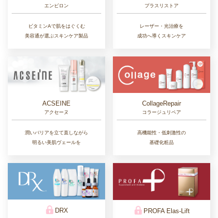
エンビロン
プラスリストア
ビタミンAで肌をはぐくむ
レーザー・光治療を
美容通が選ぶスキンケア製品
成功へ導くスキンケア
CollageRepair
ACSEINE
コラージュリペア
アクセーヌ
高機能性・低刺激性の
潤いバリアを立て直しながら
基礎化粧品
明るい美肌ヴェールを
DRX
PROFA Elas-Lift