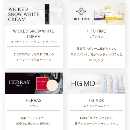
WICKED SNOW WHITE
HIFU TIME
CREAM
ヒフタイム
ウィキッドスノーホワイトクリーム
高濃度リポソーム化ビタミンC
まるで雪のような白肌に魅せる
サプリメント、総グルタチオン100㎎含
トーンアップ美容クリーム
有ドリンク
HERRAS
HG MD®
ヘラス
エイチジーエムディ
®︎
乳酸ピーリングで、
HARG
療法から生まれた
顔全身に艶のある透明感を
薬用ドクターズヘアケアシリーズ