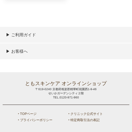
▶︎ ご利用ガイド
ご利用ガイド
決済／配送／送料について
取り扱い商品一覧
顧客情報の取扱について
特定商取引法の表記
▶︎ お客様へ
新規会員登録
MYページ
買い物カゴ
よくあるご質問
メールが届かないお客様へ
お問い合わせ
ともスキンケア オンラインショップ
〒619-0240 京都府相楽郡精華町祝園西1-9-46
せいかガーデンシティ２階
TEL.0120-971-960
‣ TOPページ
‣ クリニック公式サイト
‣ プライバシーポリシー
‣ 特定商取引法の表記