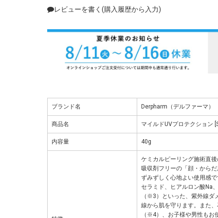
レビューを書く(購入履歴から入力)
ブランド名
Derpharm（デルファーマ）
商品名
マイルドUVプロテクション [SPF
内容量
40g
ケミカルピーリング施術直後
吸収剤フリーの「顔・からだ
ずみずしく心地よい使用感で
セラミド、ヒアルロン酸Na
（※3）といった、紫外線ダ
線から肌を守ります。また、
（※4）、お子様や男性もお