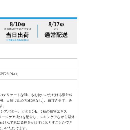
28 PA++]
のデリケートな肌にもお使いいただける紫外線
用」日焼け止め乳液(色なし)。 白浮きせず、み
す。
、シアバター、ビタミンE、6種の植物エキス
メージケア成分を配合し、スキンケアながら紫外
石けんで肌に負担をかけずに落とすことができ
使いいただけます。