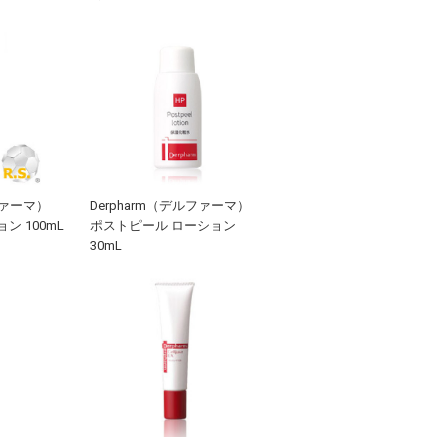
ファーマ）
Derpharm（デルファーマ）
ン 100mL
ポストピール ローション
30mL