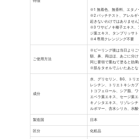
特徴
※1 無着色、無香料、エタノ
※2 パッチテスト、アレル
起きないわけではありません
※3 ワサビノキ種子エキス
ジ葉エキス、タンブリッサト
※4 専用クレンジング不要
※ピーリング後は当日よりご
額、鼻、両ほほ、あごに分け
ご使用方法
同じ要領で重ねて塗ると効果
※肌をタオルでふいたあとな
水、グリセリン、BG、トリ
レシチン、トリエトキシカプ
トコフェロール、シア脂、ワ
成分
エベラ葉エキス、セージ葉エ
キノシタエキス、リゾレシチ
ルボマー、含水シリカ、水酸
製造国
日本
区分
化粧品