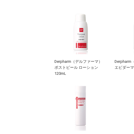
Derpharm（デルファーマ）
Derpha
ポストピール ローション
エピダーマ 
120mL