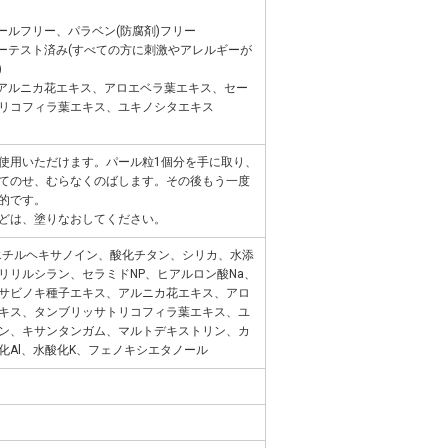
ールフリー、パラベン(防腐剤)フリー
ギーテスト済み(すべての方に刺激やアレルギーが
)
、アルニカ花エキス、アロエベラ葉エキス、セー
リコフィラ葉エキス、ユキノシタエキス
使用いただけます。パール粒1個分を手に取り、
てのせ、むらなくのばします。その後もう一度
的です。
どは、塗りなおしてください。
エチルヘキサノイン、酸化チタン、シリカ、水添
リリルシラン、セラミドNP、ヒアルロン酸Na、
サビノキ種子エキス、アルニカ花エキス、アロ
キス、タンブリッサトリコフィラ葉エキス、ユ
ン、キサンタンガム、マルトデキストリン、カ
化Al、水酸化K、フェノキシエタノール