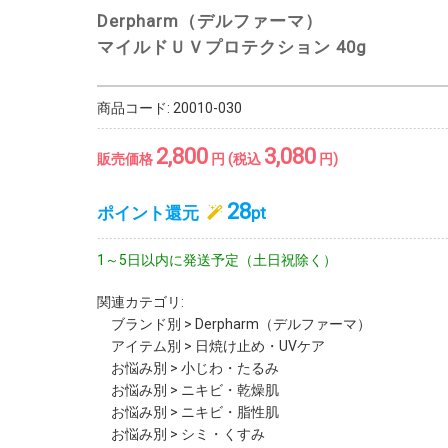
Derpharm（デルファーマ）
マイルドＵＶプロテクション 40g
商品コード:
20010-030
2,800
3,080
販売価格
円 (税込
円)
28
ポイント還元
pt
1～5日以内に発送予定（土日祝除く）
関連カテゴリ:
ブランド別
>
Derpharm（デルファーマ）
アイテム別
>
日焼け止め・UVケア
お悩み別
>
小じわ・たるみ
お悩み別
>
ニキビ・乾燥肌
お悩み別
>
ニキビ・脂性肌
お悩み別
>
シミ・くすみ