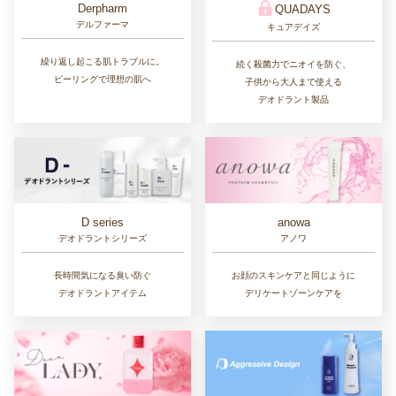
1本で叶える二層式デリケートゾーンケ
塗り直しのいらない日焼け止め
アオイル
With Dr.
NATUMEDICA
ウィズドクター
ナチュメディカ
透明感のある肌へと目覚める
予防医学の観点から生まれた
レチノイド配合ドクターズコスメ
安全性と最高レベルの品質を
維持するサプリメント
MEDily
Wakasapri for Pro.
メディリー
ワカサプリフォープロ