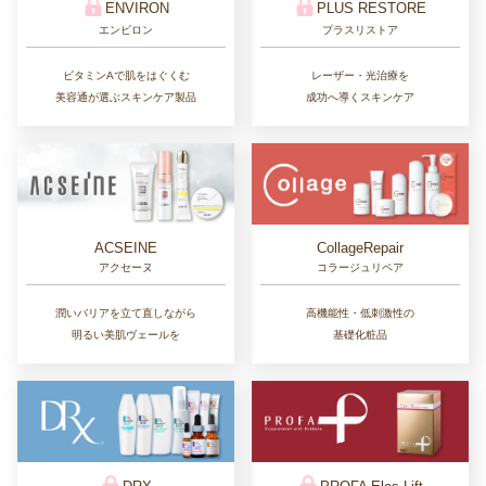
KinDock
Sunsorit
菌ドック
サンソリット
腸内DNA検査で体の内側から健康を考え
日本人の繊細な肌質に合わせた
る。
ケミカルピーリング
PeloBaum
ALBEX
ペロバーム
アルベックス
髪のボリュームにお悩みの
医師が選んだ
すべての方へ届けるヘアブランド
体に優しい乳酸菌サプリメント