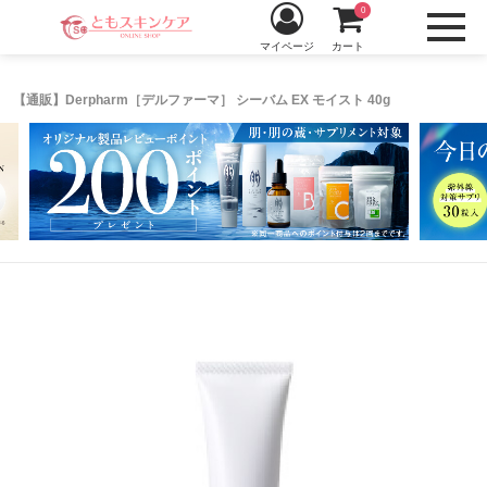
0
マイページ
カート
【通販】Derpharm［デルファーマ］ シーバム EX モイスト 40g