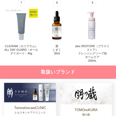
CLIGRAM
@dds
カリグラム
アットディディエス
濃厚かつシンプルな
紫外線や施術後の肌ダメージを
医療機関向け高濃度コスメ
内側からケアする
医療機関専売サプリメント
ENVIRON
PLUS RESTORE
エンビロン
プラスリストア
ビタミンAで肌をはぐくむ
レーザー・光治療を
美容通が選ぶスキンケア製品
成功へ導くスキンケア