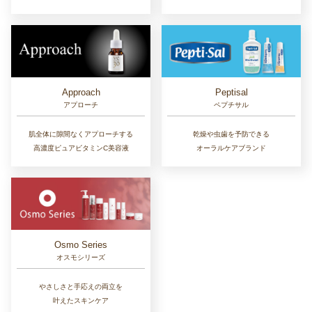
▶︎ ご利用ガイド
ご利用ガイド
決済／配送／送料について
取り扱い商品一覧
顧客情報の取扱について
特定商取引法の表記
▶︎ お客様へ
新規会員登録
MYページ
買い物カゴ
よくあるご質問
メールが届かないお客様へ
お問い合わせ
ともスキンケア オンラインショップ
〒619-0240 京都府相楽郡精華町祝園西1-9-46
せいかガーデンシティ２階
TEL.0120-971-960
‣ TOPページ
‣ クリニック公式サイト
‣ プライバシーポリシー
‣ 特定商取引法の表記
© Tomoskincare online shop All Rights reserved.
当サイトに掲載のコピーおよび画像等、
すべてのデータを無断で複写・転載することは、著作権法等で禁じられています。