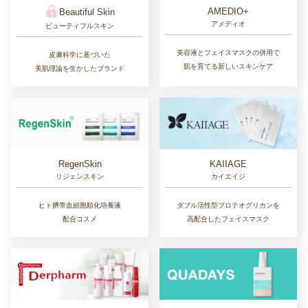
デオドラント製品
D series
anowa
デオドラントシリーズ
アノワ
長時間気になる臭い防ぐ
お顔のスキンケアと同じように
デオドラントアイテム
デリケートゾーンケアを
Dear LADY.
Aggressive Design
ディアレディ
アグレッシブデザイン
専門医監修の“洗う・うるおす・整え
過酷な状況で戦う
る”を
アスリートのために開発された