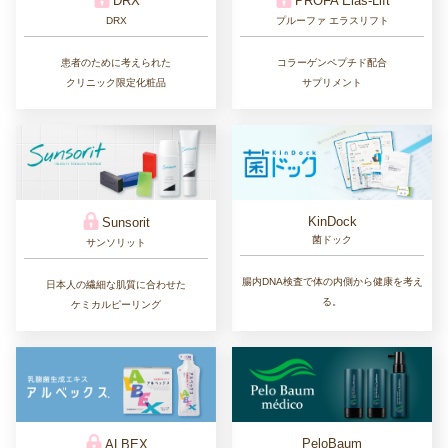
Dr.Vitamin
Lov me Touch
ドクタービタミン
ラブミータッチ
肌荒れも乾燥もよせつけない、ゆらがな
コンセプトは
い肌を育む
美しさと自立した意志を
高濃度ビタミンB配合クリーム
兼ね備えた女性
AMEDIO+
Beautiful Skin
アメディオ
ビューティフルスキン
美容液とフェイスマスクの併用で
皮膚科学に基づいた
肌を育てる新しいスキンケア
美肌理論を生かしたブランド