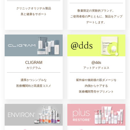
CollageRepair
ACSEINE
コラージュリペア
アクセーヌ
高機能性・低刺激性の
潤いバリアを立て直しながら
基礎化粧品
明るい美肌ヴェールを
DRX
PROFA Elas-Lift
DRX
プルーファ エラスリフト
患者のために考えられた
コラーゲンペプチド配合
クリニック限定化粧品
サプリメント