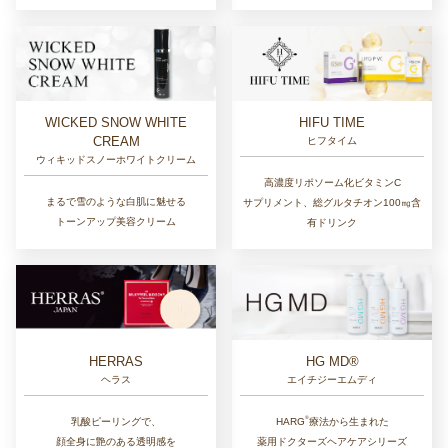
Approach
Peptisal
アプローチ
ペプチサル
肌全体に隙間なくアプローチする
乾燥や虫歯を予防できる
高濃度ピュアビタミンC美容液
オーラルケアブランド
Osmo Series
オスモシリーズ
やさしさと手応えの両立を
叶えたスキンケア