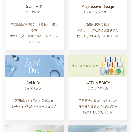
医療発想を、毎日の習慣に。
高濃度高品質で安全にこだわる
専門性と日常性を両立した
医療機関専売のサプリメント
メディカルサプリメントブランド。
Nutro Veil
Dr.Beauty
ニュートロヴェール
ドクタービューティー
日差しを忘れる透明のヴェール
美容医療発想の高吸収&長時間持続型ビ
肌の内側から健やかな肌を保つ
タミンCサプリメント。
サプリメント
リポソーム化×タイムリリース型ビタミ
ンCを独自配合。