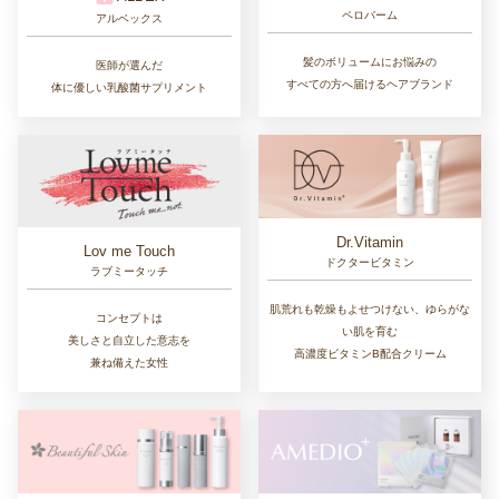
RegenSkin
KAIIAGE
リジェンスキン
カイエイジ
ヒト臍帯血細胞順化培養液
ダブル活性型プロテオグリカンを
配合コスメ
高配合したフェイスマスク
Derpharm
QUADAYS
デルファーマ
キュアデイズ
繰り返し起こる肌トラブルに。
続く殺菌力でニオイを防ぐ、
ピーリングで理想の肌へ
子供から大人まで使える