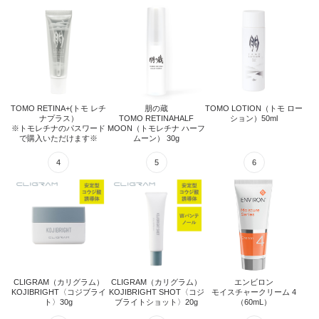
TOMO RETINA+(トモ レチ
朋の蔵
TOMO LOTION（トモ ロ...
リス
ナプラス）
TOMO RETINAHALF
※トモレチナのパスワード...
MOON（トモレチナ ハー...
取扱いブランド
TomoskincareCLINIC
TOMOnoKURA
ともスキンケアクリニック
朋の蔵
クリニックオリジナル製品
数量限定の実験的ブランド。
美と健康をサポート
ご使用者様の声とともに、製品をアップ
デートします。