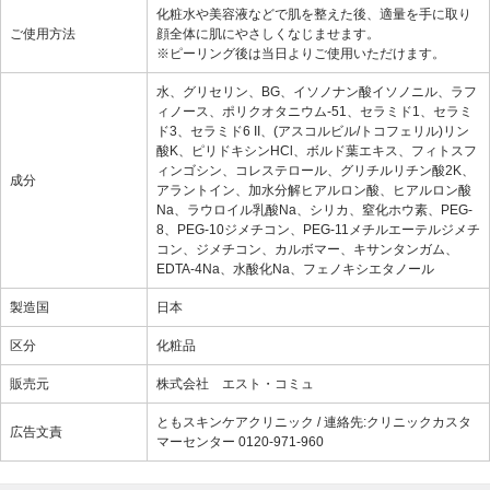
化粧水や美容液などで肌を整えた後、適量を手に取り
ご使用方法
顔全体に肌にやさしくなじませます。
※ピーリング後は当日よりご使用いただけます。
水、グリセリン、BG、イソノナン酸イソノニル、ラフ
ィノース、ポリクオタニウム-51、セラミド1、セラミ
ド3、セラミド6 II、(アスコルビル/トコフェリル)リン
酸K、ピリドキシンHCl、ボルド葉エキス、フィトスフ
ィンゴシン、コレステロール、グリチルリチン酸2K、
成分
アラントイン、加水分解ヒアルロン酸、ヒアルロン酸
Na、ラウロイル乳酸Na、シリカ、窒化ホウ素、PEG-
8、PEG-10ジメチコン、PEG-11メチルエーテルジメチ
コン、ジメチコン、カルボマー、キサンタンガム、
EDTA-4Na、水酸化Na、フェノキシエタノール
製造国
日本
区分
化粧品
販売元
株式会社 エスト・コミュ
ともスキンケアクリニック / 連絡先:クリニックカスタ
広告文責
マーセンター 0120-971-960