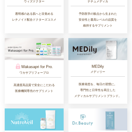
ウィズドクター
ナチュメディカ
透明感のある肌へと目覚める
予防医学の観点から生まれた
レチノイド配合ドクターズコスメ
安全性と最高レベルの品質を
維持するサプリメント
MEDily
Wakasapri for Pro.
メディリー
ワカサプリフォープロ
医療発想を、毎日の習慣に。
高濃度高品質で安全にこだわる
専門性と日常性を両立した
医療機関専売のサプリメント
メディカルサプリメントブランド。