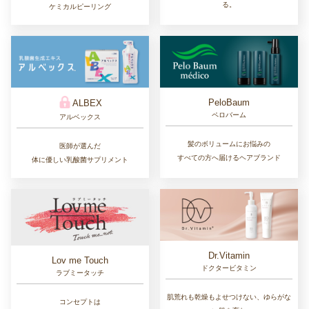
る。
ケミカルピーリング
PeloBaum
ALBEX
ペロバーム
アルベックス
髪のボリュームにお悩みの
医師が選んだ
すべての方へ届けるヘアブランド
体に優しい乳酸菌サプリメント
Dr.Vitamin
Lov me Touch
ドクタービタミン
ラブミータッチ
肌荒れも乾燥もよせつけない、ゆらがな
コンセプトは