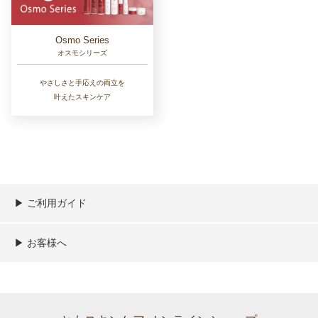
Osmo Series
オスモシリーズ
やさしさと手応えの両立を
叶えたスキンケア
▶︎ ご利用ガイド
ご利用ガイド
決済／配送／送料について
取り扱い商品一覧
顧客情報の取扱について
特定商取引法の表記
▶︎ お客様へ
新規会員登録
MYページ
買い物カゴ
よくあるご質問
メールが届かないお客様へ
お問い合わせ