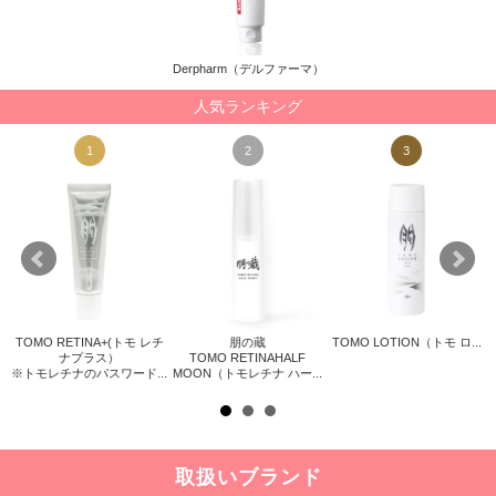
Derpharm（デルファーマ）
人気ランキング
1
2
3
TOMO RETINA+(トモ レチ
朋の蔵
TOMO LOTION（トモ ロ...
リス
ナプラス）
TOMO RETINAHALF
※トモレチナのパスワード...
MOON（トモレチナ ハー...
取扱いブランド