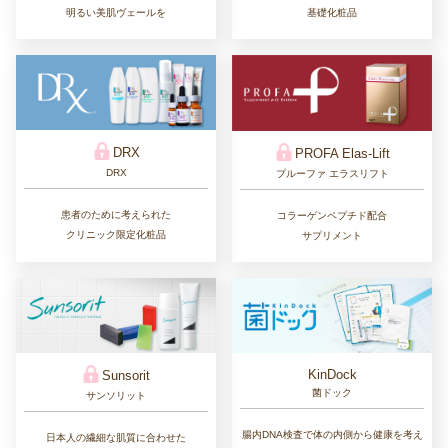
基礎化粧品
明るい美肌ヴェールを
DRX
PROFA Elas-Lift
DRX
プルーファ エラスリフト
患者のために考えられた
コラーゲンペプチド配合
クリニック限定化粧品
サプリメント
KinDock
Sunsorit
菌ドック
サンソリット
腸内DNA検査で体の内側から健康を考え
日本人の繊細な肌質に合わせた