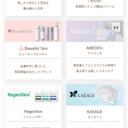
い肌を育む
美しさと自立した意志を
高濃度ビタミンB配合クリーム
兼ね備えた女性
AMEDIO+
Beautiful Skin
アメディオ
ビューティフルスキン
美容液とフェイスマスクの併用で
皮膚科学に基づいた
肌を育てる新しいスキンケア
美肌理論を生かしたブランド
RegenSkin
KAIIAGE
リジェンスキン
カイエイジ