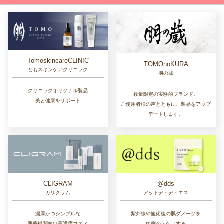
TomoskincareCLINIC
TOMOnoKURA
ともスキンケアクリニック
朋の蔵
クリニックオリジナル製品
数量限定の実験的ブランド。
美と健康をサポート
ご使用者様の声とともに、製品をアップ
デートします。
CLIGRAM
@dds
カリグラム
アットディディエス
濃厚かつシンプルな
紫外線や施術後の肌ダメージを
医療機関向け高濃度コスメ
内側からケアする