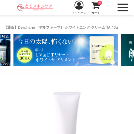
0
マイページ
カート
【通販】Derpharm［デルファーマ］ ホワイトニング クリーム TA 40g