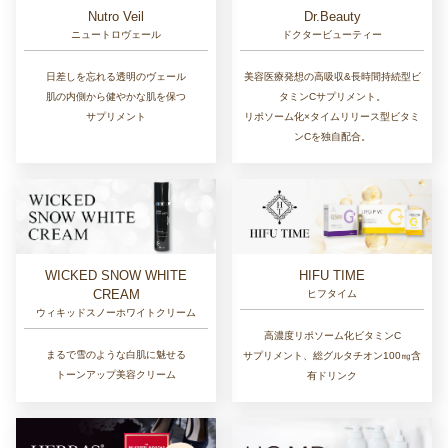
Nutro Veil
Dr.Beauty
ニュートロヴェール
ドクタービューティー
日差しを忘れる透明のヴェール
美容医療発想の高吸収&長時間持続型ビ
肌の内側から健やかな肌を保つ
タミンCサプリメント。
サプリメント
リポソーム化×タイムリリース型ビタミ
ンCを独自配合。
WICKED SNOW WHITE
HIFU TIME
CREAM
ヒフタイム
ウィキッドスノーホワイトクリーム
高濃度リポソーム化ビタミンC
まるで雪のような白肌に魅せる
サプリメント、総グルタチオン100㎎含
トーンアップ美容クリーム
有ドリンク