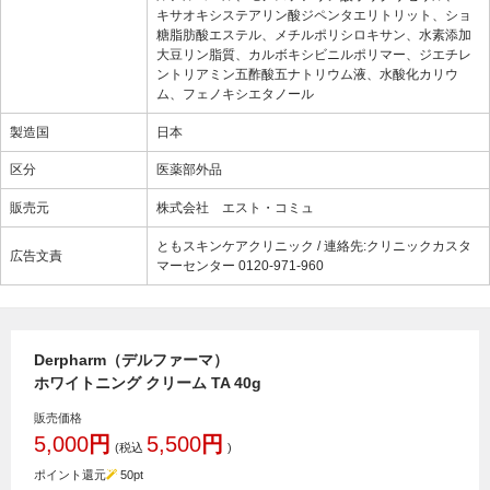
キサオキシステアリン酸ジペンタエリトリット、ショ
糖脂肪酸エステル、メチルポリシロキサン、水素添加
大豆リン脂質、カルボキシビニルポリマー、ジエチレ
ントリアミン五酢酸五ナトリウム液、水酸化カリウ
ム、フェノキシエタノール
製造国
日本
区分
医薬部外品
販売元
株式会社 エスト・コミュ
ともスキンケアクリニック / 連絡先:クリニックカスタ
広告文責
マーセンター 0120-971-960
Derpharm（デルファーマ）
ホワイトニング クリーム TA 40g
販売価格
5,000
円
5,500
円
(税込
)
ポイント還元
50
pt