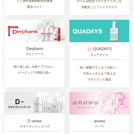
ヒト臍帯血細胞順化培養液
ダブル活性型プロテオグリカンを
配合コスメ
高配合したフェイスマスク
Derpharm
QUADAYS
デルファーマ
キュアデイズ
繰り返し起こる肌トラブルに。
続く殺菌力でニオイを防ぐ、
ピーリングで理想の肌へ
子供から大人まで使える
デオドラント製品
D series
anowa
デオドラントシリーズ
アノワ