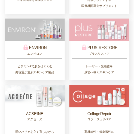
医療機関専売サプリメント
ENVIRON
PLUS RESTORE
エンビロン
プラスリストア
ビタミンAで肌をはぐくむ
レーザー・光治療を
美容通が選ぶスキンケア製品
成功へ導くスキンケア
CollageRepair
ACSEINE
コラージュリペア
アクセーヌ
高機能性・低刺激性の
潤いバリアを立て直しながら