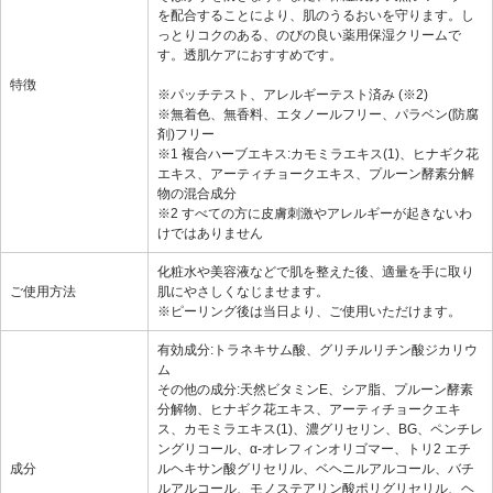
を配合することにより、肌のうるおいを守ります。し
っとりコクのある、のびの良い薬用保湿クリームで
す。透肌ケアにおすすめです。
特徴
※パッチテスト、アレルギーテスト済み (※2)
※無着色、無香料、エタノールフリー、パラベン(防腐
剤)フリー
※1 複合ハーブエキス:カモミラエキス(1)、ヒナギク花
エキス、アーティチョークエキス、プルーン酵素分解
物の混合成分
※2 すべての方に皮膚刺激やアレルギーが起きないわ
けではありません
化粧水や美容液などで肌を整えた後、適量を手に取り
ご使用方法
肌にやさしくなじませます。
※ピーリング後は当日より、ご使用いただけます。
有効成分:トラネキサム酸、グリチルリチン酸ジカリウ
ム
その他の成分:天然ビタミンE、シア脂、プルーン酵素
分解物、ヒナギク花エキス、アーティチョークエキ
ス、カモミラエキス(1)、濃グリセリン、BG、ペンチレ
ングリコール、α-オレフィンオリゴマー、トリ2 エチ
成分
ルヘキサン酸グリセリル、ベヘニルアルコール、バチ
ルアルコール、モノステアリン酸ポリグリセリル、ヘ