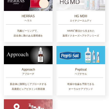
HERRAS
HG MD®
ヘラス
エイチジーエムディ
®︎
乳酸ピーリングで、
HARG
療法から生まれた
顔全身に艶のある透明感を
薬用ドクターズヘアケアシリーズ
Approach
Peptisal
アプローチ
ペプチサル
肌全体に隙間なくアプローチする
乾燥や虫歯を予防できる
高濃度ピュアビタミンC美容液
オーラルケアブランド