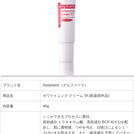
ブランド名
Derpharm（デルファーマ）
商品名
ホワイトニング クリーム TA (医薬部外品)
内容量
40g
シミができるプロセスに着目。
有効成分:トラネキサム酸、美容成分:BCP-4(※1)を配
合し、肌に透明感、つやを与え、日焼けによるシミ・
そばかすを防ぎます。また、保湿成分:天然シアバター