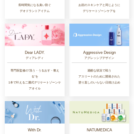
長時間気になる臭い防ぐ
お顔のスキンケアと同じように
デオドラントアイテム
デリケートゾーンケアを
Dear LADY.
Aggressive Design
ディアレディ
アグレッシブデザイン
専門医監修の“洗う・うるおす・整え
過酷な状況で戦う
る”を
アスリートのために開発された
1本で叶える二層式デリケートゾーンケ
塗り直しのいらない日焼け止め
アオイル
With Dr.
NATUMEDICA