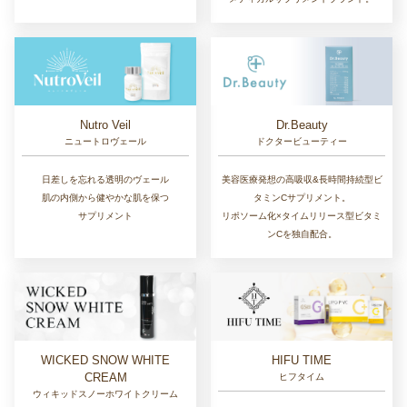
Nutro Veil
Dr.Beauty
ニュートロヴェール
ドクタービューティー
日差しを忘れる透明のヴェール
美容医療発想の高吸収&長時間持続型ビ
肌の内側から健やかな肌を保つ
タミンCサプリメント。
サプリメント
リポソーム化×タイムリリース型ビタミ
ンCを独自配合。
WICKED SNOW WHITE
HIFU TIME
CREAM
ヒフタイム
ウィキッドスノーホワイトクリーム