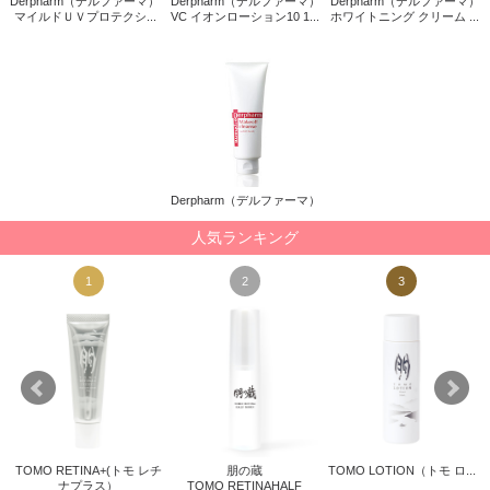
Derpharm（デルファーマ）
Derpharm（デルファーマ）
Derpharm（デルファーマ）
マイルドＵＶプロテクシ...
VC イオンローション10 1...
ホワイトニング クリーム ...
Derpharm（デルファーマ）
人気ランキング
1
2
3
TOMO RETINA+(トモ レチ
朋の蔵
TOMO LOTION（トモ ロ...
リス
ナプラス）
TOMO RETINAHALF