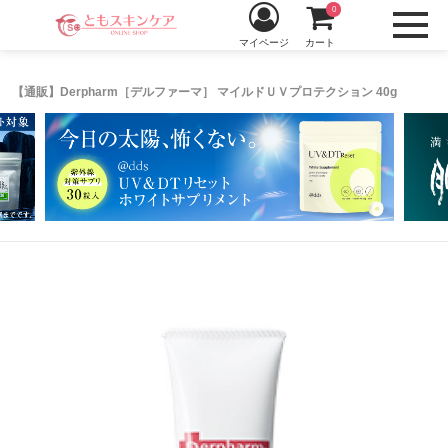
0
マイページ
カート
【通販】Derpharm［デルファーマ］ マイルドＵＶプロテクション 40g