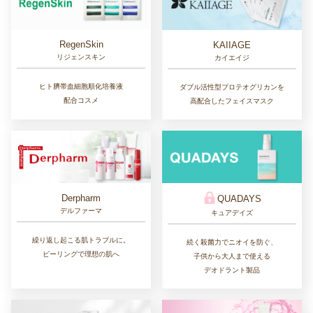
RegenSkin
KAIIAGE
リジェンスキン
カイエイジ
ヒト臍帯血細胞順化培養液
ダブル活性型プロテオグリカンを
配合コスメ
高配合したフェイスマスク
Derpharm
QUADAYS
デルファーマ
キュアデイズ
繰り返し起こる肌トラブルに。
続く殺菌力でニオイを防ぐ、
ピーリングで理想の肌へ
子供から大人まで使える
デオドラント製品