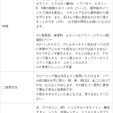
セラミド、ヒアルロン酸Na、シアバター、ビタミン
E、6種の植物エキス（※3）といった、紫外線ダメー
ジケア成分を配合し、スキンケアながら紫外線から肌
を守ります。また、石けんで肌に負担をかけずに落と
すことができ（※4）、お子様や男性もお使いいただけ
特徴
ます。
※1 無着色、無香料、エタノールフリー、パラベン(防
腐剤)フリー
※2 パッチテスト、アレルギーテスト済み(すべての方
に刺激やアレルギーが起きないわけではありません)
※3 ワサビノキ種子エキス、アルニカ花エキス、アロ
エベラ葉エキス、セージ葉エキス、タンブリッサトリ
コフィラ葉エキス、ユキノシタエキス
※4 専用クレンジング不要
※ピーリング後は当日よりご使用いただけます。パー
ル粒1個分を手に取り、額、鼻、両ほほ、あごに分けて
のせ、むらなくのばします。その後もう一度同じ要領
ご使用方法
で重ねて塗ると効果的です。
※肌をタオルでふいたあとなどは、塗りなおしてくだ
さい。
水、グリセリン、BG、トリエチルヘキサノイン、酸化
チタン、シリカ、水添レシチン、トリエトキシカプリ