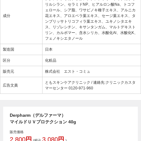
リルシラン、セラミドNP、ヒアルロン酸Na、トコフ
ェロール、シア脂、ワサビノキ種子エキス、アルニカ
成分
花エキス、アロエベラ葉エキス、セージ葉エキス、タ
ンブリッサトリコフィラ葉エキス、ユキノシタエキ
ス、リゾレシチン、キサンタンガム、マルトデキスト
リン、カルボマー、含水シリカ、水酸化Al、水酸化K、
フェノキシエタノール
製造国
日本
区分
化粧品
販売元
株式会社 エスト・コミュ
ともスキンケアクリニック / 連絡先:クリニックカスタ
広告文責
マーセンター 0120-971-960
Derpharm（デルファーマ）
マイルドＵＶプロテクション 40g
販売価格
2,800
円
3,080
円
(税込
)