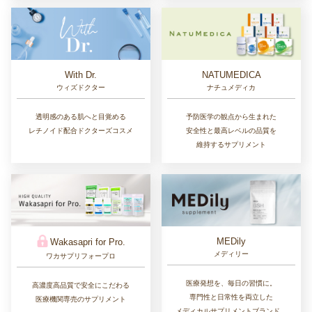
With Dr.
NATUMEDICA
ウィズドクター
ナチュメディカ
透明感のある肌へと目覚める
予防医学の観点から生まれた
レチノイド配合ドクターズコスメ
安全性と最高レベルの品質を
維持するサプリメント
MEDily
Wakasapri for Pro.
メディリー
ワカサプリフォープロ
医療発想を、毎日の習慣に。
高濃度高品質で安全にこだわる
専門性と日常性を両立した
医療機関専売のサプリメント
メディカルサプリメントブランド。