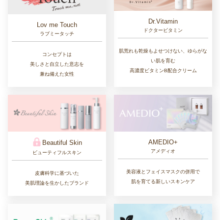
Dr.Vitamin
Lov me Touch
ドクタービタミン
ラブミータッチ
肌荒れも乾燥もよせつけない、ゆらがな
コンセプトは
い肌を育む
美しさと自立した意志を
高濃度ビタミンB配合クリーム
兼ね備えた女性
AMEDIO+
Beautiful Skin
アメディオ
ビューティフルスキン
美容液とフェイスマスクの併用で
皮膚科学に基づいた
肌を育てる新しいスキンケア
美肌理論を生かしたブランド