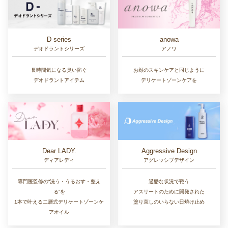
D series
anowa
デオドラントシリーズ
アノワ
長時間気になる臭い防ぐ
お顔のスキンケアと同じように
デオドラントアイテム
デリケートゾーンケアを
Dear LADY.
Aggressive Design
ディアレディ
アグレッシブデザイン
専門医監修の“洗う・うるおす・整え
過酷な状況で戦う
る”を
アスリートのために開発された
1本で叶える二層式デリケートゾーンケ
塗り直しのいらない日焼け止め
アオイル