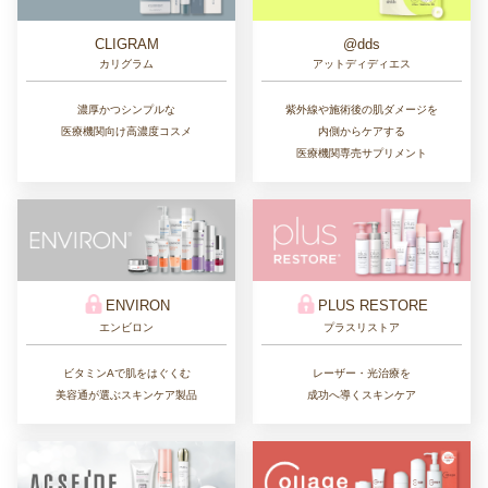
CLIGRAM
@dds
カリグラム
アットディディエス
濃厚かつシンプルな
紫外線や施術後の肌ダメージを
医療機関向け高濃度コスメ
内側からケアする
医療機関専売サプリメント
ENVIRON
PLUS RESTORE
エンビロン
プラスリストア
ビタミンAで肌をはぐくむ
レーザー・光治療を
美容通が選ぶスキンケア製品
成功へ導くスキンケア