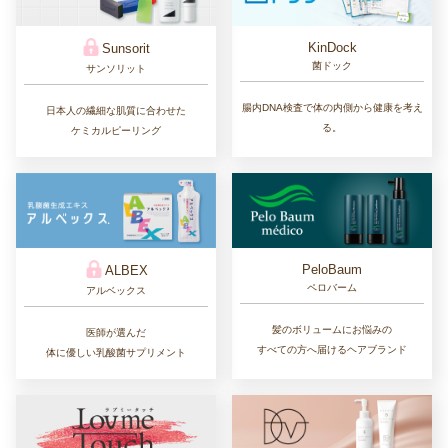
KinDock
Sunsorit
菌ドック
サンソリット
腸内DNA検査で体の内側から健康を考え
日本人の繊細な肌質に合わせた
る。
ケミカルピーリング
PeloBaum
ALBEX
ペロバーム
アルベックス
髪のボリュームにお悩みの
医師が選んだ
すべての方へ届けるヘアブランド
体に優しい乳酸菌サプリメント