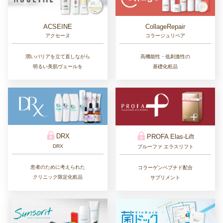
CollageRepair
ACSEINE
コラージュリペア
アクセーヌ
高機能性・低刺激性の
潤いバリアを立て直しながら
基礎化粧品
明るい美肌ヴェールを
DRX
PROFA Elas-Lift
DRX
プルーファ エラスリフト
患者のために考えられた
コラーゲンペプチド配合
クリニック限定化粧品
サプリメント