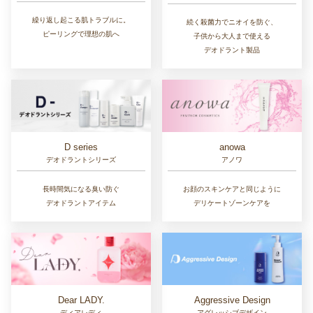
繰り返し起こる肌トラブルに。
続く殺菌力でニオイを防ぐ、
ピーリングで理想の肌へ
子供から大人まで使える
デオドラント製品
D series
anowa
デオドラントシリーズ
アノワ
長時間気になる臭い防ぐ
お顔のスキンケアと同じように
デオドラントアイテム
デリケートゾーンケアを
Dear LADY.
Aggressive Design
ディアレディ
アグレッシブデザイン