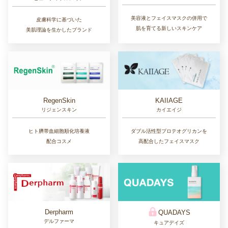
美容液とフェイスマスクの併用で
皮膚科学に基づいた
肌を育てる新しいスキンケア
美肌理論を生かしたブランド
RegenSkin
KAIIAGE
リジェンスキン
カイエイジ
ヒト臍帯血細胞順化培養液
ダブル活性型プロテオグリカンを
配合コスメ
高配合したフェイスマスク
Derpharm
QUADAYS
デルファーマ
キュアデイズ