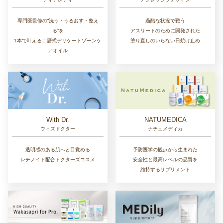
専門医監修の“洗う・うるおす・整え
過酷な状況で戦う
る”を
アスリートのために開発された
1本で叶える二層式デリケートゾーンケ
塗り直しのいらない日焼け止め
アオイル
With Dr.
NATUMEDICA
ウィズドクター
ナチュメディカ
透明感のある肌へと目覚める
予防医学の観点から生まれた
レチノイド配合ドクターズコスメ
安全性と最高レベルの品質を
維持するサプリメント