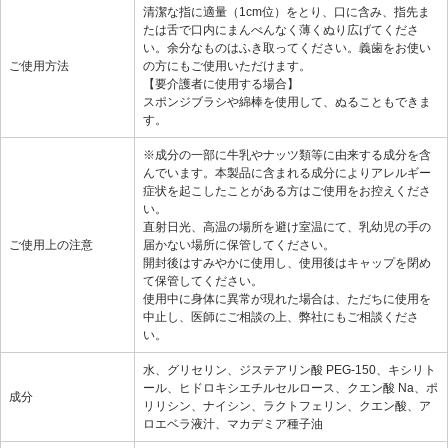
清潔な指に適量（1cm位）をとり、口に含み、指先ま
たは舌で口内にまんべんなく薄くぬり広げてくださ
い。余分なものはふき取ってください。義歯をお使い
ご使用方法
の方にもご使用いただけます。
【要介護者に使用する場合】
スポンジブラシや綿棒を使用して、ぬることもできま
す。
※成分の一部に牛乳やナッツ類等に由来する成分を含
んでいます。本製品に含まれる成分によりアレルギー
症状を起こしたことがある方はご使用をお控えくださ
い。
直射日光、高温の場所を避け室温にて、乳幼児の手の
ご使用上の注意
届かない場所に保管してください。
開封後はすみやかに使用し、使用後はキャップを閉め
て保管してください。
使用中に身体に異常が現れた場合は、ただちに使用を
中止し、医師にご相談の上、弊社にもご相談くださ
い。
水、グリセリン、ジステアリン酸 PEG-150、キシリト
ール、ヒドロキシエチルセルロース、クエン酸 Na、ポ
成分
リリシン、ナイシン、ラクトフェリン、クエン酸、ア
ロエベラ液汁、マカデミア種子油