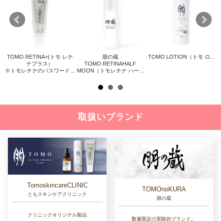
TOMO RETINA+(トモ レチ
朋の蔵
TOMO LOTION（トモ ロ...
リス
ナプラス）
TOMO RETINAHALF
※トモレチナのパスワード...
MOON（トモレチナ ハー...
取扱いブランド
TomoskincareCLINIC
TOMOnoKURA
ともスキンケアクリニック
朋の蔵
クリニックオリジナル製品
数量限定の実験的ブランド。