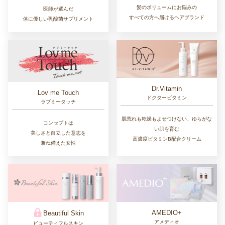
髪のボリュームにお悩みの
医師が選んだ
すべての方へ届けるヘアブランド
体に優しい乳酸菌サプリメント
Dr.Vitamin
Lov me Touch
ドクタービタミン
ラブミータッチ
肌荒れも乾燥もよせつけない、ゆらがな
コンセプトは
い肌を育む
美しさと自立した意志を
高濃度ビタミンB配合クリーム
兼ね備えた女性
AMEDIO+
Beautiful Skin
アメディオ
ビューティフルスキン