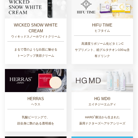
WICKED SNOW WHITE
HIFU TIME
CREAM
ヒフタイム
ウィキッドスノーホワイトクリーム
高濃度リポソーム化ビタミンC
まるで雪のような白肌に魅せる
サプリメント、総グルタチオン100㎎含
トーンアップ美容クリーム
有ドリンク
HERRAS
HG MD®
ヘラス
エイチジーエムディ
®︎
乳酸ピーリングで、
HARG
療法から生まれた
顔全身に艶のある透明感を
薬用ドクターズヘアケアシリーズ