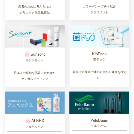
患者のために考えられた
コラーゲンペプチド配合
クリニック限定化粧品
サプリメント
KinDock
Sunsorit
菌ドック
サンソリット
腸内DNA検査で体の内側から健康を考え
日本人の繊細な肌質に合わせた
る。
ケミカルピーリング
PeloBaum
ALBEX
ペロバーム
アルベックス