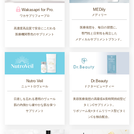
MEDily
Wakasapri for Pro.
メディリー
ワカサプリフォープロ
医療発想を、毎日の習慣に。
高濃度高品質で安全にこだわる
専門性と日常性を両立した
医療機関専売のサプリメント
メディカルサプリメントブランド。
Nutro Veil
Dr.Beauty
ニュートロヴェール
ドクタービューティー
日差しを忘れる透明のヴェール
美容医療発想の高吸収&長時間持続型ビ
肌の内側から健やかな肌を保つ
タミンCサプリメント。
サプリメント
リポソーム化×タイムリリース型ビタミ
ンCを独自配合。