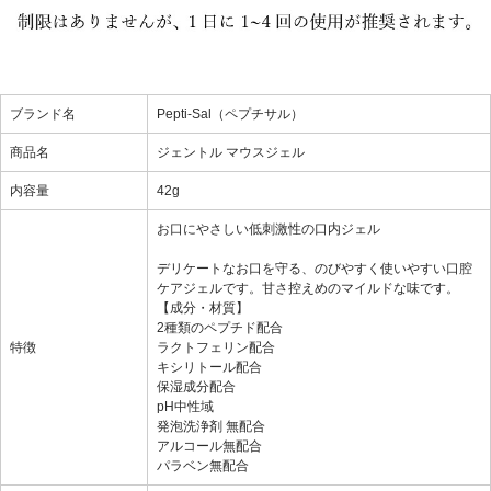
ブランド名
Pepti-Sal（ペプチサル）
商品名
ジェントル マウスジェル
内容量
42g
お口にやさしい低刺激性の口内ジェル
デリケートなお口を守る、のびやすく使いやすい口腔
ケアジェルです。甘さ控えめのマイルドな味です。
【成分・材質】
2種類のペプチド配合
特徴
ラクトフェリン配合
キシリトール配合
保湿成分配合
pH中性域
発泡洗浄剤 無配合
アルコール無配合
パラベン無配合