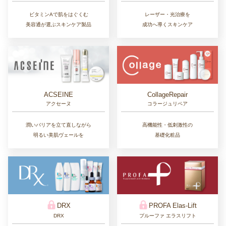
ビタミンAで肌をはぐくむ
レーザー・光治療を
美容通が選ぶスキンケア製品
成功へ導くスキンケア
CollageRepair
ACSEINE
コラージュリペア
アクセーヌ
高機能性・低刺激性の
潤いバリアを立て直しながら
基礎化粧品
明るい美肌ヴェールを
DRX
PROFA Elas-Lift
DRX
プルーファ エラスリフト