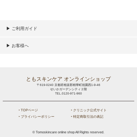
▶︎ ご利用ガイド
ご利用ガイド
決済／配送／送料について
取り扱い商品一覧
顧客情報の取扱について
特定商取引法の表記
▶︎ お客様へ
新規会員登録
MYページ
買い物カゴ
よくあるご質問
メールが届かないお客様へ
お問い合わせ
ともスキンケア オンラインショップ
〒619-0240 京都府相楽郡精華町祝園西1-9-46
せいかガーデンシティ２階
TEL.0120-971-960
‣ TOPページ
‣ クリニック公式サイト
‣ プライバシーポリシー
‣ 特定商取引法の表記
© Tomoskincare online shop All Rights reserved.