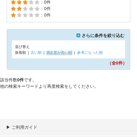
：0件
：0件
：0件
さらに条件を絞り込む
並び替え
新着順
|
古い順
|
満足度が高い順
|
参考になった順
（全0
件）
該当件数
0件
です。
他の検索キーワードより再度検索をしてください。
▶︎ ご利用ガイド