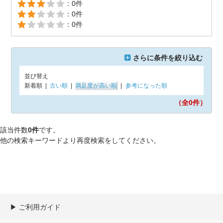
：0件
：0件
：0件
さらに条件を絞り込む
並び替え
新着順
|
古い順
|
満足度が高い順
|
参考になった順
（全0
件）
該当件数
0件
です。
他の検索キーワードより再度検索をしてください。
▶︎ ご利用ガイド