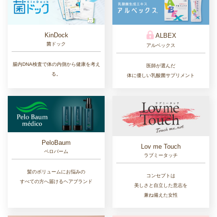
KinDock
ALBEX
菌ドック
アルベックス
腸内DNA検査で体の内側から健康を考え
医師が選んだ
る。
体に優しい乳酸菌サプリメント
PeloBaum
Lov me Touch
ペロバーム
ラブミータッチ
髪のボリュームにお悩みの
コンセプトは
すべての方へ届けるヘアブランド
美しさと自立した意志を
兼ね備えた女性