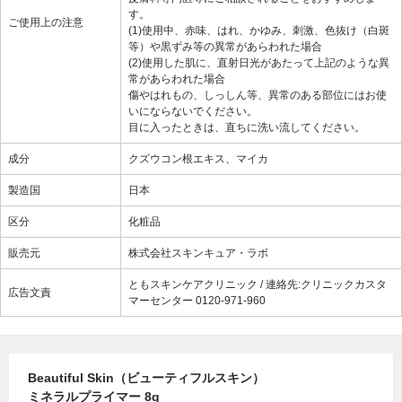
す。
ご使用上の注意
(1)使用中、赤味、はれ、かゆみ、刺激、色抜け（白斑
等）や黒ずみ等の異常があらわれた場合
(2)使用した肌に、直射日光があたって上記のような異
常があらわれた場合
傷やはれもの、しっしん等、異常のある部位にはお使
いにならないでください。
目に入ったときは、直ちに洗い流してください。
成分
クズウコン根エキス、マイカ
製造国
日本
区分
化粧品
販売元
株式会社スキンキュア・ラボ
ともスキンケアクリニック / 連絡先:クリニックカスタ
広告文責
マーセンター 0120-971-960
Beautiful Skin（ビューティフルスキン）
ミネラルプライマー 8g