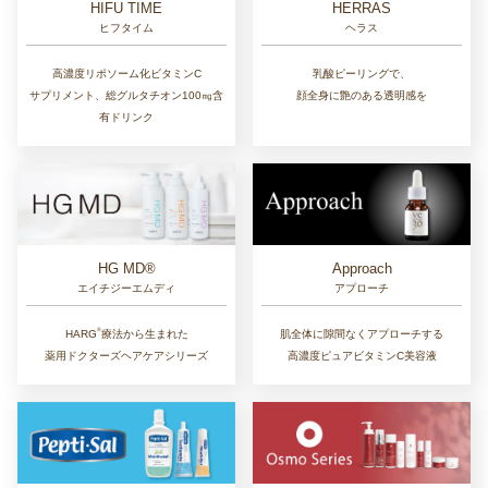
HIFU TIME
HERRAS
ヒフタイム
ヘラス
高濃度リポソーム化ビタミンC
乳酸ピーリングで、
サプリメント、総グルタチオン100㎎含
顔全身に艶のある透明感を
有ドリンク
Approach
HG MD®
アプローチ
エイチジーエムディ
®︎
肌全体に隙間なくアプローチする
HARG
療法から生まれた
高濃度ピュアビタミンC美容液
薬用ドクターズヘアケアシリーズ