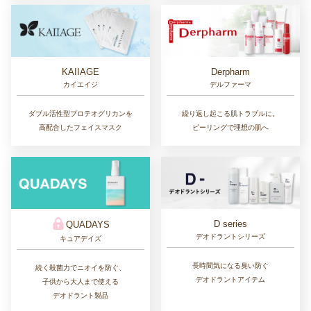
KAIIAGE
Derpharm
カイエイジ
デルファーマ
ダブル活性型プロテオグリカンを
繰り返し起こる肌トラブルに。
高配合したフェイスマスク
ピーリングで理想の肌へ
D series
QUADAYS
デオドラントシリーズ
キュアデイズ
長時間気になる臭い防ぐ
続く殺菌力でニオイを防ぐ、
デオドラントアイテム
子供から大人まで使える
デオドラント製品