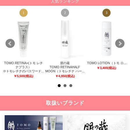
人気ランキング
1
2
3
TOMO RETINA+(トモ レチ
朋の蔵
TOMO LOTION（トモ ロ...
リス
ナプラス）
TOMO RETINAHALF
￥
3,400
(税込)
※トモレチナのパスワード...
MOON（トモレチナ ハー...
￥
5,500
(税込)
￥
4,950
(税込)
取扱いブランド