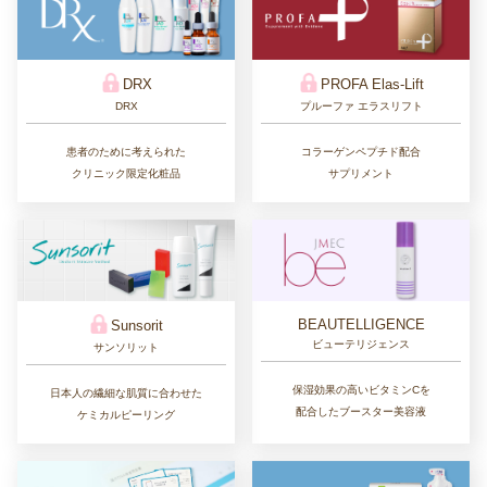
DRX
PROFA Elas-Lift
DRX
プルーファ エラスリフト
患者のために考えられた
コラーゲンペプチド配合
クリニック限定化粧品
サプリメント
BEAUTELLIGENCE
Sunsorit
ビューテリジェンス
サンソリット
保湿効果の高いビタミンCを
日本人の繊細な肌質に合わせた
配合したブースター美容液
ケミカルピーリング