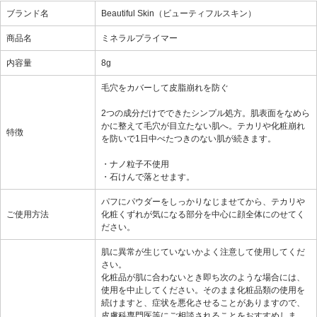
ブランド名
Beautiful Skin（ビューティフルスキン）
商品名
ミネラルプライマー
内容量
8g
毛穴をカバーして皮脂崩れを防ぐ
2つの成分だけでできたシンプル処方。肌表面をなめら
かに整えて毛穴が目立たない肌へ。テカリや化粧崩れ
特徴
を防いで1日中べたつきのない肌が続きます。
・ナノ粒子不使用
・石けんで落とせます。
パフにパウダーをしっかりなじませてから、テカリや
ご使用方法
化粧くずれが気になる部分を中心に顔全体にのせてく
ださい。
肌に異常が生じていないかよく注意して使用してくだ
さい。
化粧品が肌に合わないとき即ち次のような場合には、
使用を中止してください。そのまま化粧品類の使用を
続けますと、症状を悪化させることがありますので、
皮膚科専門医等にご相談されることをおすすめしま