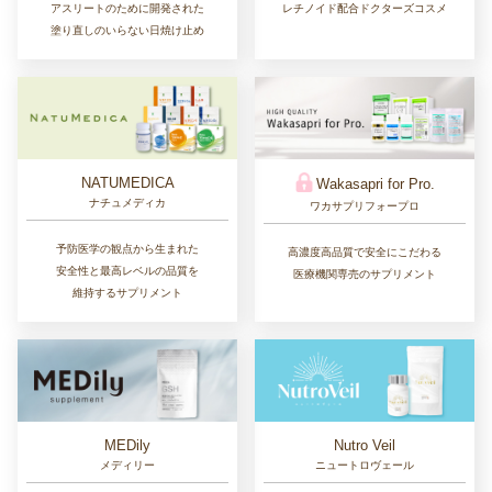
アスリートのために開発された
レチノイド配合ドクターズコスメ
塗り直しのいらない日焼け止め
NATUMEDICA
Wakasapri for Pro.
ナチュメディカ
ワカサプリフォープロ
予防医学の観点から生まれた
高濃度高品質で安全にこだわる
安全性と最高レベルの品質を
医療機関専売のサプリメント
維持するサプリメント
MEDily
Nutro Veil
メディリー
ニュートロヴェール