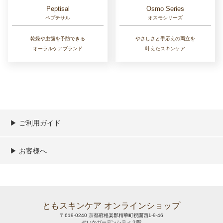
Osmo Series
Peptisal
オスモシリーズ
ペプチサル
やさしさと手応えの両立を
乾燥や虫歯を予防できる
叶えたスキンケア
オーラルケアブランド
▶︎ ご利用ガイド
ご利用ガイド
決済／配送／送料について
取り扱い商品一覧
顧客情報の取扱について
特定商取引法の表記
▶︎ お客様へ
新規会員登録
MYページ
買い物カゴ
よくあるご質問
メールが届かないお客様へ
お問い合わせ
ともスキンケア オンラインショップ
〒619-0240 京都府相楽郡精華町祝園西1-9-46
せいかガーデンシティ２階