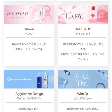
Dear LADY.
anowa
ディアレディ
アノワ
専門医監修の“洗う・うるおす・整え
お顔のスキンケアと同じように
る”を
デリケートゾーンケアを
1本で叶える二層式デリケートゾーンケ
アオイル
Aggressive Design
With Dr.
アグレッシブデザイン
ウィズドクター
過酷な状況で戦う
透明感のある肌へと目覚める