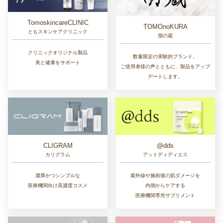
TomoskincareCLINIC
TOMOnoKURA
ともスキンケアクリニック
朋の蔵
クリニックオリジナル製品
数量限定の実験的ブランド。
美と健康をサポート
ご使用者様の声とともに、製品をアップ
デートします。
CLIGRAM
@dds
カリグラム
アットディディエス
濃厚かつシンプルな
紫外線や施術後の肌ダメージを
医療機関向け高濃度コスメ
内側からケアする
医療機関専売サプリメント