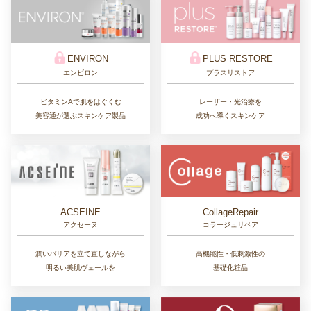
ENVIRON
PLUS RESTORE
エンビロン
プラスリストア
ビタミンAで肌をはぐくむ
レーザー・光治療を
美容通が選ぶスキンケア製品
成功へ導くスキンケア
CollageRepair
ACSEINE
コラージュリペア
アクセーヌ
高機能性・低刺激性の
潤いバリアを立て直しながら
基礎化粧品
明るい美肌ヴェールを