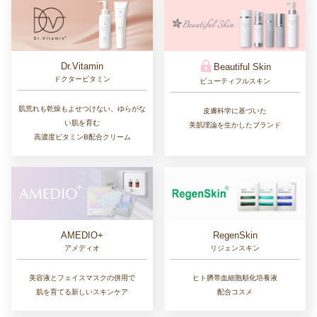
Dr.Vitamin
Beautiful Skin
ドクタービタミン
ビューティフルスキン
肌荒れも乾燥もよせつけない、ゆらがな
皮膚科学に基づいた
い肌を育む
美肌理論を生かしたブランド
高濃度ビタミンB配合クリーム
AMEDIO+
RegenSkin
アメディオ
リジェンスキン
美容液とフェイスマスクの併用で
ヒト臍帯血細胞順化培養液
肌を育てる新しいスキンケア
配合コスメ