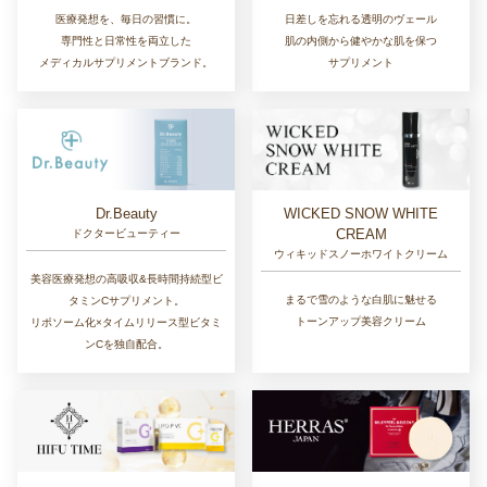
医療発想を、毎日の習慣に。
日差しを忘れる透明のヴェール
専門性と日常性を両立した
肌の内側から健やかな肌を保つ
メディカルサプリメントブランド。
サプリメント
Dr.Beauty
WICKED SNOW WHITE
CREAM
ドクタービューティー
ウィキッドスノーホワイトクリーム
美容医療発想の高吸収&長時間持続型ビ
まるで雪のような白肌に魅せる
タミンCサプリメント。
トーンアップ美容クリーム
リポソーム化×タイムリリース型ビタミ
ンCを独自配合。